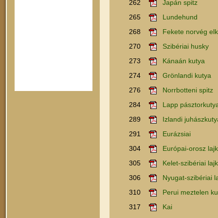
262
Japán spitz
265
Lundehund
268
Fekete norvég el
270
Szibériai husky
273
Kánaán kutya
274
Grönlandi kutya
276
Norrbotteni spitz
284
Lapp pásztorkuty
289
Izlandi juhászkuty
291
Eurázsiai
304
Európai-orosz laj
305
Kelet-szibériai laj
306
Nyugat-szibériai l
310
Perui meztelen ku
317
Kai