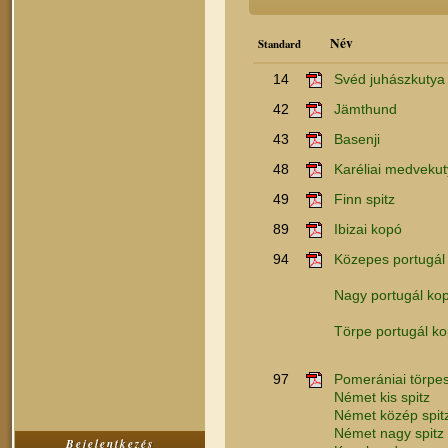
Név
Standard
14
Svéd juhászkutya
42
Jämthund
43
Basenji
48
Karéliai medveku
49
Finn spitz
89
Ibizai kopó
94
Közepes portugál
Nagy portugál ko
Törpe portugál k
97
Pomerániai törpes
Német kis spitz
Német közép spit
Német nagy spitz
Bejelentkezés