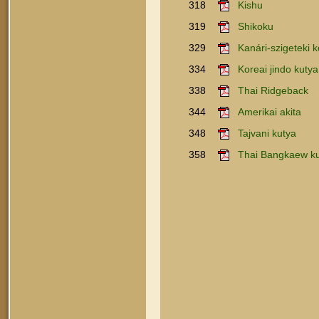
318
Kishu
319
Shikoku
329
Kanári-szigeteki 
334
Koreai jindo kutya
338
Thai Ridgeback
344
Amerikai akita
348
Tajvani kutya
358
Thai Bangkaew k