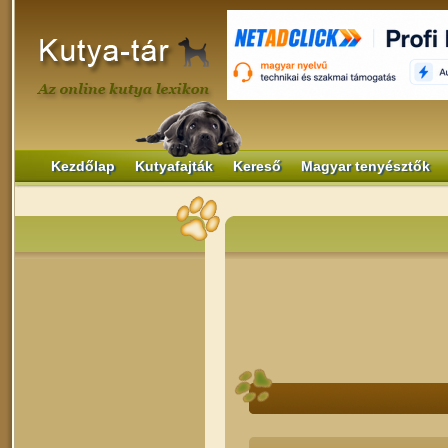
Kezdőlap
Kutyafajták
Kereső
Magyar tenyésztők