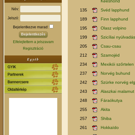
Keeshond
Név:
135
Svéd lapphund
Jelszó:
189
Finn lapphund
Bejelentkezve marad:
195
Olasz volpino
199
Szicíliai nyúlvadá
Elfelejtettem a jelszavam
205
Csau-csau
Regisztráció
212
Szamojéd
Egyéb
234
Mexikói szőrtelen
GYIK
237
Norvég buhund
Partnerek
Bannercsere
242
Szürke norvég el
Oldaltérkép
243
Alaszkai malamut
248
Fáraókutya
255
Akita
257
Shiba
261
Hokkaïdo