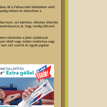
an áll a Felhasználó feltételeket sértő
edig letiltani és eltávolítani a
tba hozni, azt bármikor, előzetes értesítés
t tanulmányozza át, hogy mindig időszerű
tieken túlmenően a jelen nyilatkozat
rmilyen okból vagy módon módosítsa vagy
z nem sért szerzői és egyéb jogokat.