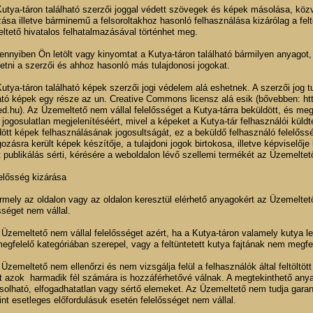
Kutya-táron található szerzői joggal védett szövegek és képek másolása, közv
zása illetve bárminemű a felsoroltakhoz hasonló felhasználása kizárólag a fel
ltető hivatalos felhatalmazásával történhet meg.
ennyiben Ön letölt vagy kinyomtat a Kutya-táron található bármilyen anyagot, 
tetni a szerzői és ahhoz hasonló más tulajdonosi jogokat.
Kutya-táron található képek szerzői jogi védelem alá eshetnek. A szerzői jog 
ható képek egy része az un. Creative Commons licensz alá esik (bővebben: ht
d.hu). Az Üzemeltető nem vállal felelősséget a Kutya-tárra beküldött, és megj
jogosulatlan megjelenítéséért, mivel a képeket a Kutya-tár felhasználói küld
ött képek felhasználásának jogosultságát, ez a beküldő felhasználó felelős
gozásra került képek készítője, a tulajdoni jogok birtokosa, illetve képviselő
t publikálás sérti, kérésére a weboldalon lévő szellemi termékét az Üzemeltető 
elősség kizárása
rmely az oldalon vagy az oldalon keresztül elérhető anyagokért az Üzemeltet
sséget nem vállal.
 Üzemeltető nem vállal felelősséget azért, ha a Kutya-táron valamely kutya 
gfelelő kategóriában szerepel, vagy a feltüntetett kutya fajtának nem megfel
 Üzemeltető nem ellenőrzi és nem vizsgálja felül a felhasználók által feltöl
tt azok harmadik fél számára is hozzáférhetővé válnak. A megtekinthető any
solható, elfogadhatatlan vagy sértő elemeket. Az Üzemeltető nem tudja garant
nt esetleges előfordulásuk esetén felelősséget nem vállal.