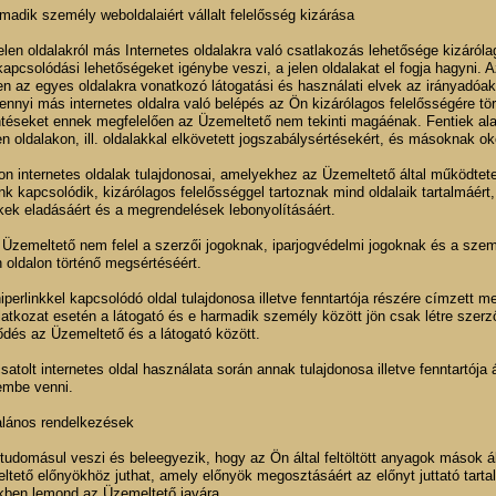
madik személy weboldalaiért vállalt felelősség kizárása
jelen oldalakról más Internetes oldalakra való csatlakozás lehetősége kizáró
apcsolódási lehetőségeket igénybe veszi, a jelen oldalakat el fogja hagyni.
n az egyes oldalakra vonatkozó látogatási és használati elvek az irányadóak
nnyi más internetes oldalra való belépés az Ön kizárólagos felelősségére tör
entéseket ennek megfelelően az Üzemeltető nem tekinti magáénak. Fentiek ala
en oldalakon, ill. oldalakkal elkövetett jogszabálysértésekért, és másoknak ok
on internetes oldalak tulajdonosai, amelyekhez az Üzemeltető által működtete
ink kapcsolódik, kizárólagos felelősséggel tartoznak mind oldalaik tartalmáért
kek eladásáért és a megrendelések lebonyolításáért.
 Üzemeltető nem felel a szerzői jogoknak, iparjogvédelmi jogoknak és a személ
 oldalon történő megsértéséért.
hiperlinkkel kapcsolódó oldal tulajdonosa illetve fenntartója részére címzett
ilatkozat esetén a látogató és e harmadik személy között jön csak létre sze
ődés az Üzemeltető és a látogató között.
csatolt internetes oldal használata során annak tulajdonosa illetve fenntartója á
embe venni.
talános rendelkezések
tudomásul veszi és beleegyezik, hogy az Ön által feltöltött anyagok mások ál
tető előnyökhöz juthat, amely előnyök megosztásáért az előnyt juttató tartalo
kben lemond az Üzemeltető javára.