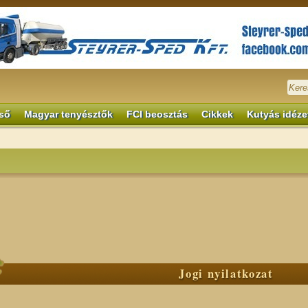
ső
Magyar tenyésztők
FCI beosztás
Cikkek
Kutyás idéze
Jogi nyilatkozat