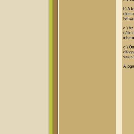
b) A f
elemek
felhas
c.) Az
nélkül
inform
d.) Ön
elfoga
vissza
A jogn