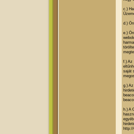
c.) Ha
Üzeme
d.) Ö
e.) Ö
webol
harma
törölt
megte
f.) Az
eltűnh
saját
megos
g.) Az
hirdet
beacon
beacon
h.) A 
haszná
egyéb 
hirdet
http: