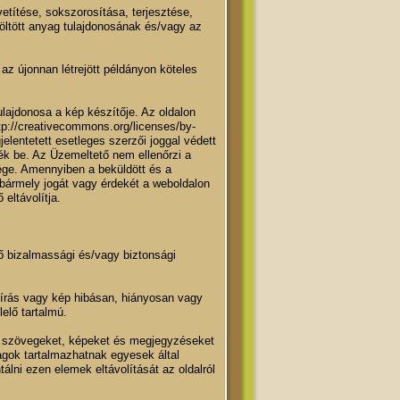
etítése, sokszorosítása, terjesztése,
töltött anyag tulajdonosának és/vagy az
az újonnan létrejött példányon köteles
tulajdonosa a kép készítője. Az oldalon
tp://creativecommons.org/licenses/by-
elentetett esetleges szerzői joggal védett
ték be. Az Üzemeltető nem ellenőrzi a
sége. Amennyiben a beküldött és a
je bármely jogát vagy érdekét a weboldalon
eltávolítja.
ő bizalmassági és/vagy biztonsági
leírás vagy kép hibásan, hiányosan vagy
elő tartalmú.
tött szövegeket, képeket és megjegyzéseket
agok tartalmazhatnak egyesek által
álni ezen elemek eltávolítását az oldalról