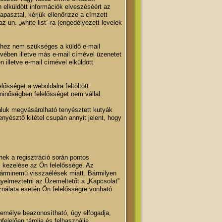
n elküldött információk elveszéséért az
pasztal, kérjük ellenőrizze a címzett
 un. „white list”-ra (engedélyezett levelek
shez nem szükséges a küldő e-mail
vében illetve más e-mail címével üzenetet
 illetve e-mail címével elküldött
lősséget a weboldalra feltöltött
minőségben felelősséget nem vállal.
áluk megvásárolható tenyésztett kutyák
tenyésztő kitétel csupán annyit jelent, hogy
nek a regisztráció során pontos
kos kezelése az Ön felelőssége. Az
bárminemű visszaélések miatt. Bármilyen
igyelmeztetni az Üzemeltetőt a „Kapcsolat”
ználata esetén Ön felelősségre vonható
zemélye beazonosítható, úgy elfogadja,
lelően tárolja és felhasználja.