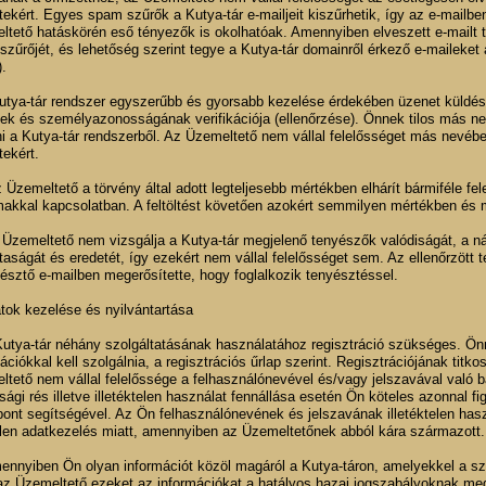
ekért. Egyes spam szűrők a Kutya-tár e-mailjeit kiszűrhetik, így az e-mailbe
tető hatáskörén eső tényezők is okolhatóak. Amennyiben elveszett e-mailt ta
zűrőjét, és lehetőség szerint tegye a Kutya-tár domainről érkező e-maileket az
).
 Kutya-tár rendszer egyszerűbb és gyorsabb kezelése érdekében üzenet küldé
ek és személyazonosságának verifikációja (ellenőrzése). Önnek tilos más ne
i a Kutya-tár rendszerből. Az Üzemeltető nem vállal felelősséget más nevében
ekért.
 Üzemeltető a törvény által adott legteljesebb mértékben elhárít bármiféle fele
makkal kapcsolatban. A feltöltést követően azokért semmilyen mértékben és 
z Üzemeltető nem vizsgálja a Kutya-tár megjelenő tenyészők valódiságát, a n
ztaságát és eredetét, így ezekért nem vállal felelősséget sem. Az ellenőrzött 
észtő e-mailben megerősítette, hogy foglalkozik tenyésztéssel.
tok kezelése és nyilvántartása
Kutya-tár néhány szolgáltatásának használatához regisztráció szükséges. Ön
ációkkal kell szolgálnia, a regisztrációs űrlap szerint. Regisztrációjának tit
ltető nem vállal felelőssége a felhasználónevével és/vagy jelszavával való 
sági rés illetve illetéktelen használat fennállása esetén Ön köteles azonnal f
ont segítségével. Az Ön felhasználónevének és jelszavának illetéktelen has
őtlen adatkezelés miatt, amennyiben az Üzemeltetőnek abból kára származott.
mennyiben Ön olyan információt közöl magáról a Kutya-táron, amelyekkel a s
z Üzemeltető ezeket az információkat a hatályos hazai jogszabályoknak megfe