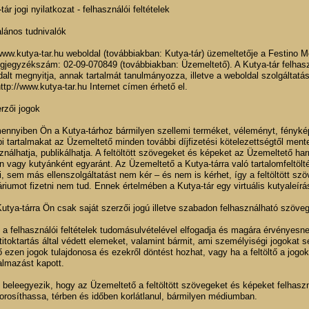
tár jogi nyilatkozat - felhasználói feltételek
alános tudnivalók
 www.kutya-tar.hu weboldal (továbbiakban: Kutya-tár) üzemeltetője a Festin
gjegyzékszám: 02-09-070849 (továbbiakban: Üzemeltető). A Kutya-tár felhaszn
alt megnyitja, annak tartalmát tanulmányozza, illetve a weboldal szolgáltatá
http://www.kutya-tar.hu Internet címen érhető el.
rzői jogok
ennyiben Ön a Kutya-tárhoz bármilyen szellemi terméket, véleményt, fényképe
i tartalmakat az Üzemeltető minden további díjfizetési kötelezettségtől ment
ználhatja, publikálhatja. A feltöltött szövegeket és képeket az Üzemeltető ha
 vagy kutyánként egyaránt. Az Üzemeltető a Kutya-tárra való tartalomfeltöl
, sem más ellenszolgáltatást nem kér – és nem is kérhet, így a feltöltött szö
riumot fizetni nem tud. Ennek értelmében a Kutya-tár egy virtuális kutyaleír
Kutya-tárra Ön csak saját szerzői jogú illetve szabadon felhasználható szöveg
 a felhasználói feltételek tudomásulvételével elfogadja és magára érvényesnek 
 titoktartás által védett elemeket, valamint bármit, ami személyiségi jogokat s
tő ezen jogok tulajdonosa és ezekről döntést hozhat, vagy ha a feltöltő a jogo
almazást kapott.
n beleegyezik, hogy az Üzemeltető a feltöltött szövegeket és képeket felha
orosíthassa, térben és időben korlátlanul, bármilyen médiumban.