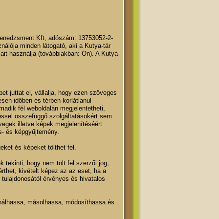
o Menedzsment Kft, adószám: 13753052-2-
álója minden látogató, aki a Kutya-tár
sait használja (továbbiakban: Ön). A Kutya-
t juttat el, vállalja, hogy ezen szöveges
esen időben és térben korlátlanul
rmadik fél weboldalán megjelentetheti,
téssel összefüggő szolgáltatásokért sem
vegek illetve képek megjelenítéséért
ás- és képgyűjtemény.
eket és képeket tölthet fel.
tekinti, hogy nem tölt fel szerzői jog,
érthet, kivételt képez az az eset, ha a
k tulajdonosától érvényes és hivatalos
sználhassa, másolhassa, módosíthassa és