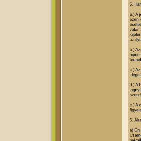
5. Har
a.) A 
ezen k
esetbe
valame
kijel
az ily
b.) Az
hiperl
termé
c.) Az
idegen
d.) A 
jogny
szerz
e.) A 
figyel
6. Ál
a) Ön 
Üzemel
mérté