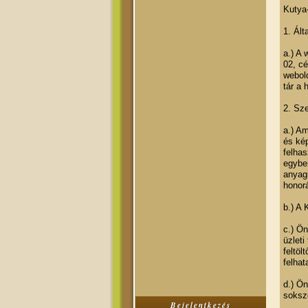
Kutya-
1. Ált
a.) A
02, cé
webold
tár a 
2. Sze
a.) Am
és kép
felhas
egyben
anyagi
honorá
b.) A 
c.) Ön
üzleti
feltöl
felhat
d.) Ö
soksz
Bejelentkezés