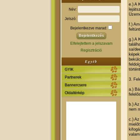
e.) A 
lejáts
Név:
Üzeme
Jelszó:
f.) Am
Bejelentkezve marad:
feltün
g.) A 
Elfelejtettem a jelszavam
talál
sa/dee
Regisztráció
képek 
beküld
Egyéb
feldol
történ
GYIK
Partnerek
3. Fel
Bannercsere
a.) Bá
Oldaltérkép
felelő
b.) Az
nem me
c.) Az
mielő
kifogá
valami