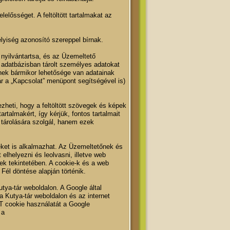
lelősséget. A feltöltött tartalmakat az
lyiség azonosító szereppel bírnak.
nyilvántartsa, és az Üzemeltető
 adatbázisban tárolt személyes adatokat
nek bármikor lehetősége van adatainak
ár a „Kapcsolat” menüpont segítségével is)
zheti, hogy a feltöltött szövegek és képek
rtalmakért, így kérjük, fontos tartalmait
tárolására szolgál, hanem ezek
seket is alkalmazhat. Az Üzemeltetőnek és
elhelyezni és leolvasni, illetve web
sek tekintetében. A cookie-k és a web
Fél döntése alapján történik.
utya-tár weboldalon. A Google által
 Kutya-tár weboldalon és az internet
RT cookie használatát a Google
 a