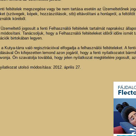
enti feltételek megszegése vagy be nem tartása esetén az Üzemeltetőnek jogáb
et (szövegek, képek, hozzászólások, stb) eltávolítani a honlapról, a feltöltőt p
ználók köréből.
 Üzemeltető jogosult a fenti Felhasználói feltételek tartalmát naprakész állapo
 módosítani. Tanácsoljuk, hogy a Felhasználói feltételeket időről időre ismé
ációk birtokában legyen.
 a Kutya-tárra való regisztrációval elfogadja a felhasználói feltételeket. A fen
dásával Ön kifejezetten lemond azon jogáról, hogy a fenti nyilatkozatot bá
vonja. Ön szavatolja továbbá, hogy jelen nyilatkozat megtételére jogosult, a
yilatkozat utolsó módosítása: 2012. április 27.