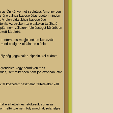
lag az Ön kényelmét szolgálja. Amennyiben
 Az új oldalhoz kapcsolódás esetén minden
. A jelen oldalakhoz kapcsolódó
ténik. Az ezeken az oldalakon található
pján nem vállalunk felelősséget különösen
ozott károkért.
tt internetes megjelenésen keresztül
, mind pedig az oldalakon ajánlott
yiségi jogoknak a hiperlinkkel ellátott,
 megrendelés vagy bármilyen más
rződés, semmiképpen nem jön azonban létre
ltal közzétett használati feltételeket kell
tal elérhetőek és letöltésük során az
m feltöltője nem folyamodhat, róla teljes