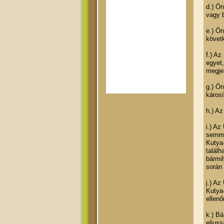
d.) Ön
vagy 
e.) Ön
követk
f.) Az
egyet,
megje
g.) Ön
károsí
h.) Az
i.) A
semmi
Kutya-
találh
bármi
során 
j.) A
Kutya-
ellenő
k.) Bá
eljuss