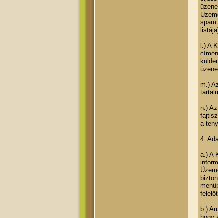
üzenet
Üzemel
spam s
listája
l.) A
címén
külden
üzenet
m.) Az
tartal
n.) A
fajtis
a teny
4. Ada
a.) A 
inform
Üzeme
bizton
menüp
felel
b.) A
hogy a