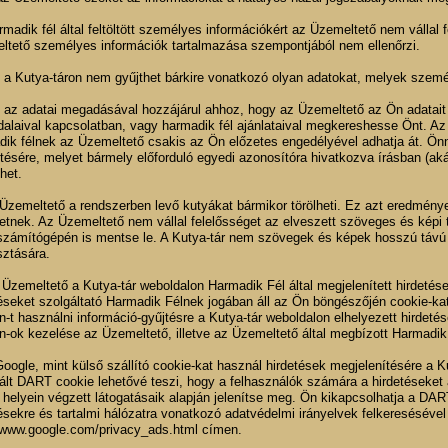
rmadik fél által feltöltött személyes információkért az Üzemeltető nem vállal fe
ltető személyes információk tartalmazása szempontjából nem ellenőrzi.
n a Kutya-táron nem gyűjthet bárkire vonatkozó olyan adatokat, melyek szemé
n az adatai megadásával hozzájárul ahhoz, hogy az Üzemeltető az Ön adatait 
dalaival kapcsolatban, vagy harmadik fél ajánlataival megkereshesse Önt. Az
dik félnek az Üzemeltető csakis az Ön előzetes engedélyével adhatja át. Ön
etésére, melyet bármely előforduló egyedi azonosítóra hivatkozva írásban (ak
het.
 Üzemeltető a rendszerben levő kutyákat bármikor törölheti. Ez azt eredménye
etnek. Az Üzemeltető nem vállal felelősséget az elveszett szöveges és képi ta
 számítógépén is mentse le. A Kutya-tár nem szövegek és képek hosszú távú 
ztására.
 Üzemeltető a Kutya-tár weboldalon Harmadik Fél által megjelenített hirdeté
éseket szolgáltató Harmadik Félnek jogában áll az Ön böngészőjén cookie-kat 
-t használni információ-gyűjtésre a Kutya-tár weboldalon elhelyezett hirdeté
-ok kezelése az Üzemeltető, illetve az Üzemeltető által megbízott Harmadik 
Google, mint külső szállító cookie-kat használ hirdetések megjelenítésére a K
lt DART cookie lehetővé teszi, hogy a felhasználók számára a hirdetéseket a
helyein végzett látogatásaik alapján jelenítse meg. Ön kikapcsolhatja a DA
ésekre és tartalmi hálózatra vonatkozó adatvédelmi irányelvek felkeresésével
//www.google.com/privacy_ads.html címen.