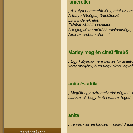
Ismeretlen
„ A kutya nemesebb lény, mint az em
A kutya hűséges, önfeláldozó
És mindenek előtt
Feltétel nélküli szeretete
A legirigylésre méltóbb tulajdonsága,
Amit az ember soha ... ”
Marley meg én című filmből
„ Egy kutyának nem kell se luxusautó,
vagy szegény, buta vagy okos, agyafúr
anita és attila
„ Megállt egy szív mely élni vágyott
hisszük el, hogy hiába várunk téged.
anita
„ Te vagy az én kincsem, nálad drágá
Bejelentkezés