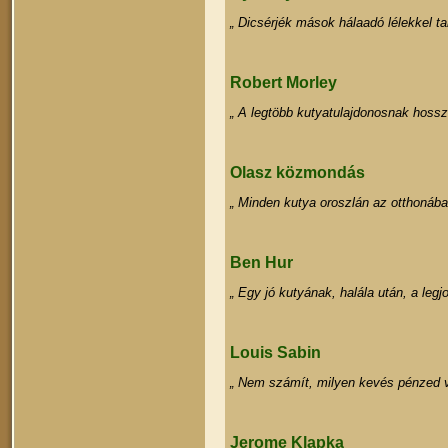
„ Dicsérjék mások hálaadó lélekkel ta
Robert Morley
„ A legtöbb kutyatulajdonosnak hossz
Olasz közmondás
„ Minden kutya oroszlán az otthonába
Ben Hur
„ Egy jó kutyának, halála után, a leg
Louis Sabin
„ Nem számít, milyen kevés pénzed v
Jerome Klapka