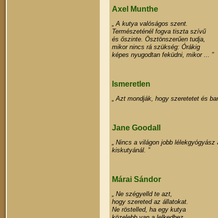
Axel Munthe
„ A kutya valóságos szent.
Természeténél fogva tiszta szívű
és őszinte. Ösztönszerűen tudja,
mikor nincs rá szükség: Órákig
képes nyugodtan feküdni, mikor ... ”
Ismeretlen
„ Azt mondják, hogy szeretetet és bar
Jane Goodall
„ Nincs a világon jobb lélekgyógyász
kiskutyánál. ”
Márai Sándor
„ Ne szégyelld te azt,
hogy szereted az állatokat.
Ne röstelled, ha egy kutya
közelebb van a lelkedhez,