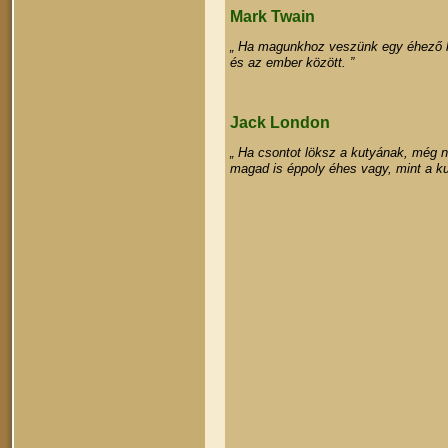
Mark Twain
„ Ha magunkhoz veszünk egy éhező ku
és az ember között. ”
Jack London
„ Ha csontot löksz a kutyának, még 
magad is éppoly éhes vagy, mint a ku