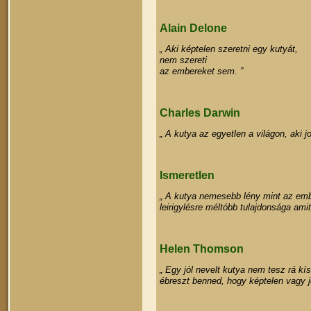
Alain Delone
„ Aki képtelen szeretni egy kutyát,
nem szereti
az embereket sem. ”
Charles Darwin
„ A kutya az egyetlen a világon, aki 
Ismeretlen
„ A kutya nemesebb lény mint az embe
leirigylésre méltóbb tulajdonsága ami
Helen Thomson
„ Egy jól nevelt kutya nem tesz rá k
ébreszt benned, hogy képtelen vagy j