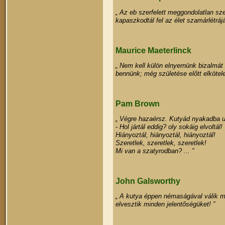
„ Az eb szerfelett meggondolatlan sz
kapaszkodtál fel az élet szamárlétráj
Maurice Maeterlinck
„ Nem kell külön elnyernünk bizalmát
bennünk; még születése előtt elkötel
Pam Brown
„ Végre hazaérsz. Kutyád nyakadba u
- Hol jártál eddig? oly sokáig elvoltál!
Hiányoztál, hiányoztál, hiányoztál!
Szeretlek, szeretlek, szeretlek!
Mi van a szatyrodban? ... ”
John Galsworthy
„ A kutya éppen némaságával válik mi
elvesztik minden jelentőségüket! ”