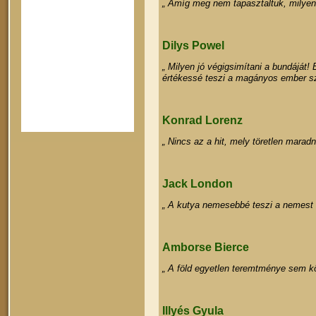
„ Amíg meg nem tapasztaltuk, milyen é
Dilys Powel
„ Milyen jó végigsimítani a bundáját! 
értékessé teszi a magányos ember s
Konrad Lorenz
„ Nincs az a hit, mely töretlen marad
Jack London
„ A kutya nemesebbé teszi a nemest é
Amborse Bierce
„ A föld egyetlen teremtménye sem köv
Illyés Gyula