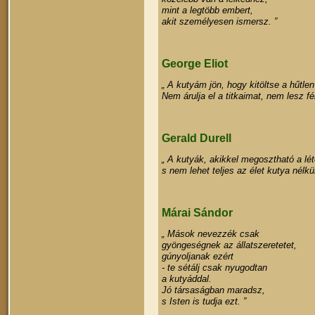
mint a legtöbb embert,
akit személyesen ismersz. ”
George Eliot
„ A kutyám jön, hogy kitöltse a hűtle
Nem árulja el a titkaimat, nem lesz fé
Gerald Durell
„ A kutyák, akikkel megosztható a lé
s nem lehet teljes az élet kutya nélkül
Márai Sándor
„ Mások nevezzék csak
gyöngeségnek az állatszeretetet,
gúnyoljanak ezért
- te sétálj csak nyugodtan
a kutyáddal.
Jó társaságban maradsz,
s Isten is tudja ezt. ”