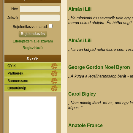
Almási Lili
Név:
Jelszó:
„ Ha mindenki összeveszik vele egy 
marad neked utoljára. És hátha segít n
Bejelentkezve marad:
Almási Lili
Elfelejtettem a jelszavam
Regisztráció
„ Ha van kutyád néha észre sem vesz
Egyéb
GYIK
George Gordon Noel Byron
Partnerek
„ A kutya a legállhatatosabb barát - a
Bannercsere
Oldaltérkép
Carol Bigley
„ Nem mindig látod, mi az, ami egy k
képes. ”
Anatole France