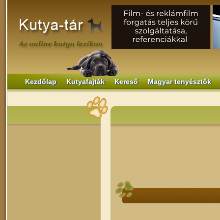
Kezdőlap
Kutyafajták
Kereső
Magyar tenyésztők