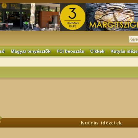
ső
Magyar tenyésztők
FCI beosztás
Cikkek
Kutyás idéze
Kutyás idézetek