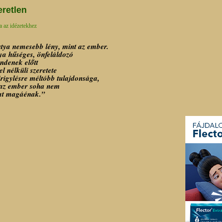
retlen
a az idézetekhez
tya nemesebb lény, mint az ember.
ya hűséges, önfeláldozó
ndenek előtt
el nélküli szeretete
irigylésre méltóbb tulajdonsága,
az ember soha nem
at magáénak.”