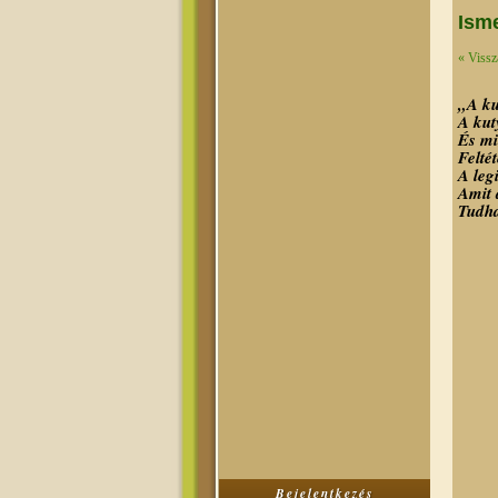
Isme
« Vissz
„A ku
A kut
És mi
Feltét
A leg
Amit 
Tudh
Bejelentkezés