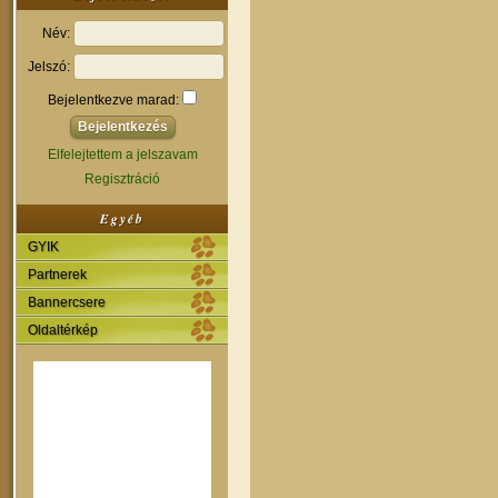
Név:
Jelszó:
Bejelentkezve marad:
Elfelejtettem a jelszavam
Regisztráció
Egyéb
GYIK
Partnerek
Bannercsere
Oldaltérkép