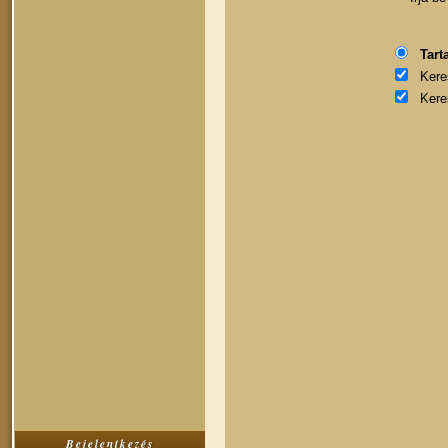
Tart
Keres
Keres
Bejelentkezés