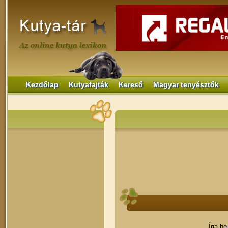
Kezdőlap
Kutyafajták
Kereső
Magyar tenyésztők
Írja b