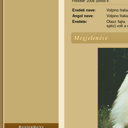
Frissítve:
2008. június 9.
Eredeti neve:
Volpino Itali
Angol neve:
Volpino Itali
Eredete:
Olasz fajta.
spitz) volt a
Megjelenése
Bejelentkezés