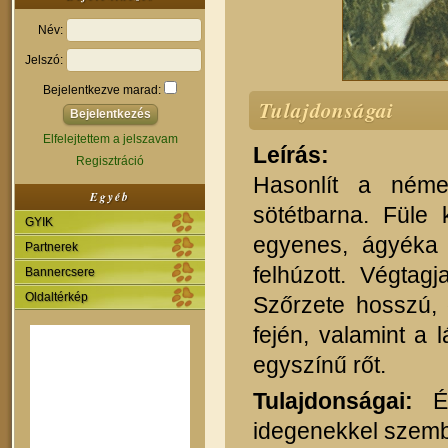
Név:
Jelszó:
Bejelentkezve marad:
Tulajdonságai
Elfelejtettem a jelszavam
Leírás:
Regisztráció
Hasonlít a néme
Egyéb
sötétbarna. Füle 
GYIK
egyenes, ágyéka f
Partnerek
felhúzott. Végtag
Bannercsere
Oldaltérkép
Szőrzete hosszú, 
fején, valamint a 
egyszínű rőt.
Tulajdonságai:
Ér
idegenekkel szemb