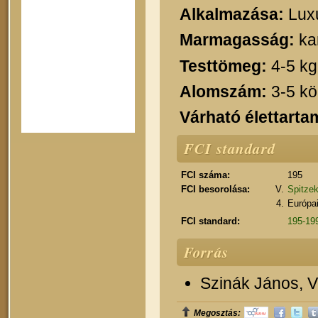
Alkalmazása:
Luxu
Marmagasság:
ka
Testtömeg:
4-5 kg
Alomszám:
3-5 kö
Várható élettarta
FCI standard
FCI száma:
195
FCI besorolása:
V.
Spitzek
4.
Európai
FCI standard:
195-199
Forrás
Szinák János, Ve
Megosztás: