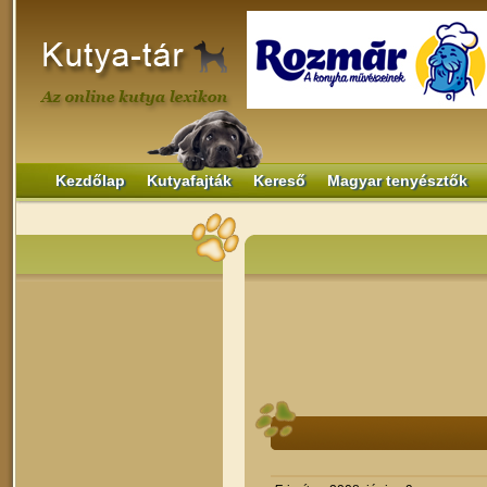
Kezdőlap
Kutyafajták
Kereső
Magyar tenyésztők