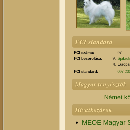
FCI standard
FCI száma:
97
FCI besorolása:
V.
Spitzek
4.
Európai
FCI standard:
097-200
Magyar tenyésztők
Német köz
Hivatkozások
MEOE Magyar Sp