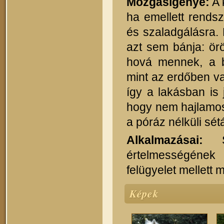
Mozgásigénye:
A 
ha emellett rends
és szaladgálásra.
azt sem bánja: ör
hová mennek, a b
mint az erdőben v
így a lakásban is 
hogy nem hajlamos
a póráz nélküli sé
Alkalmazásai:
Sz
értelmességének
felügyelet mellett
Képek