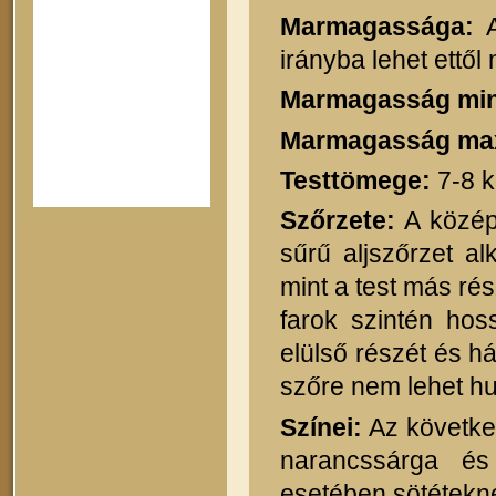
Marmagassága:
A
irányba lehet ettől
Marmagasság mi
Marmagasság ma
Testtömege:
7-8 
Szőrzete:
A közép 
sűrű aljszőrzet al
mint a test más rés
farok szintén hos
elülső részét és há
szőre nem lehet hu
Színei:
Az következ
narancssárga és
esetében sötétekne