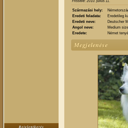
Frissítve:
2010. július 11.
Származási hely:
Németorszá
Eredeti feladata:
Eredetileg k
Eredeti neve:
Deutscher Mi
Angol neve:
Medium siz
Eredete:
Német tenyés
Megjelenése
Bejelentkezés