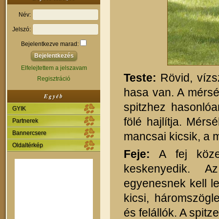
Név:
Jelszó:
Bejelentkezve marad:
Elfelejtettem a jelszavam
Teste:
Rövid, vízs
Regisztráció
hasa van. A mérsé
Egyéb
spitzhez hasonlóa
GYIK
fölé hajlítja. Mé
Partnerek
Bannercsere
mancsai kicsik, a
Oldaltérkép
Feje:
A fej közep
keskenyedik. A
egyenesnek kell le
kicsi, háromszögl
és felállók. A spit