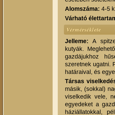
Alomszáma:
4-5 k
Várható élettarta
Vérmérséklete
Jelleme:
A spitze
kutyák. Meglehető
gazdájukhoz hű
szeretnek ugatni.
határaival, és eg
Társas viselkedé
másik, (sokkal) n
viselkedik vele, 
egyedeket a gazd
háziállatokkal, p