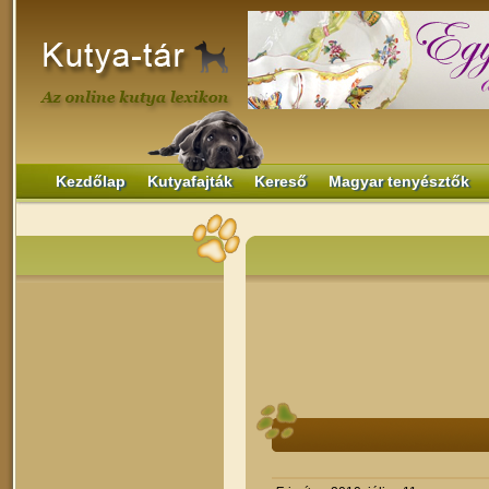
Kezdőlap
Kutyafajták
Kereső
Magyar tenyésztők