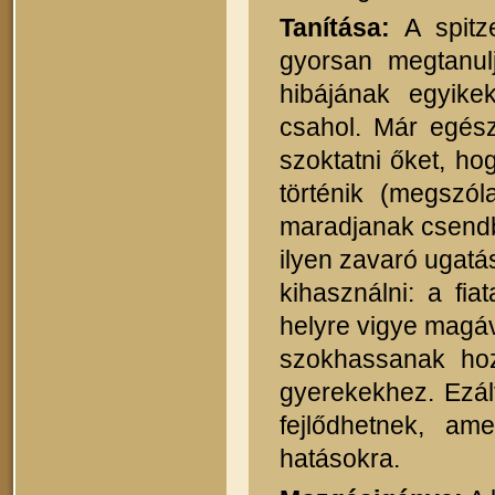
Tanítása:
A spitz
gyorsan megtanul
hibájának egyik
csahol. Már egész
szoktatni őket, h
történik (megszól
maradjanak csendb
ilyen zavaró ugatás
kihasználni: a fia
helyre vigye magáv
szokhassanak ho
gyerekekhez. Ezált
fejlődhetnek, a
hatásokra.