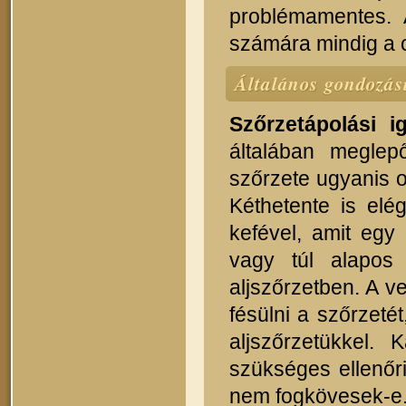
problémamentes. 
számára mindig a c
Általános gondozás
Szőrzetápolási i
általában meglep
szőrzete ugyanis 
Kéthetente is elé
kefével, amit egy 
vagy túl alapos 
aljszőrzetben. A 
fésülni a szőrzeté
aljszőrzetükkel. 
szükséges ellenőri
nem fogkövesek-e