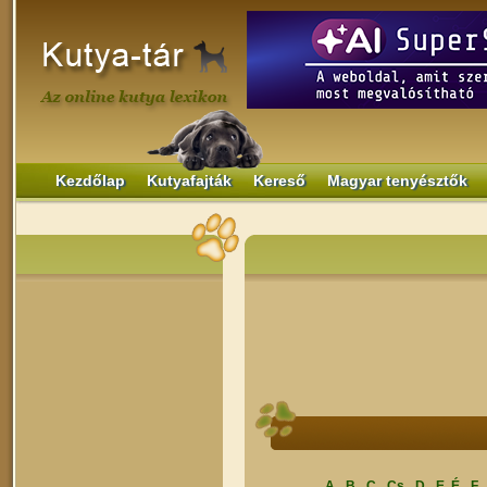
Kezdőlap
Kutyafajták
Kereső
Magyar tenyésztők
A
B
C
Cs
D
E, É
F