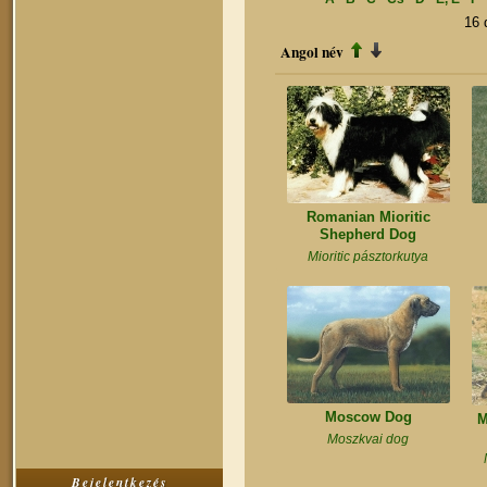
16
Angol név
Romanian Mioritic
Shepherd Dog
Mioritic pásztorkutya
Moscow Dog
M
Moszkvai dog
Bejelentkezés