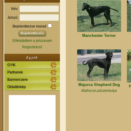
Név:
Jelszó:
Bejelentkezve marad:
Manchester Terrier
Elfelejtettem a jelszavam
Regisztráció
Egyéb
GYIK
Partnerek
Bannercsere
Majorca Shepherd Dog
H
Oldaltérkép
Mallorcai pásztorkutya