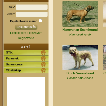
Név:
Jelszó:
Bejelentkezve marad:
Hanoverian Scenthound
Elfelejtettem a jelszavam
Hannoveri véreb
Regisztráció
Egyéb
GYIK
Partnerek
Bannercsere
Oldaltérkép
Dutch Smoushond
C
Holland smoushond