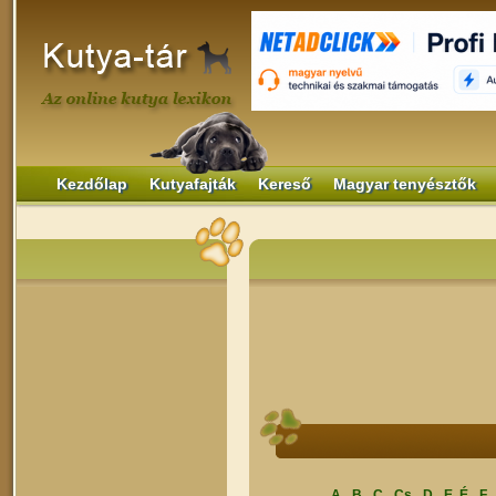
Kezdőlap
Kutyafajták
Kereső
Magyar tenyésztők
A
B
C
Cs
D
E, É
F