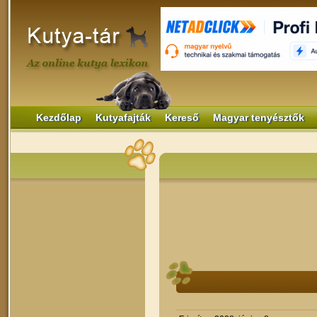
Kezdőlap
Kutyafajták
Kereső
Magyar tenyésztők