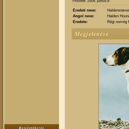
Frissítve:
2008. június 8.
Eredeti neve:
Haldenstøve
Angol neve:
Halden Houn
Eredete:
Régi norvég f
Megjelenése
Bejelentkezés