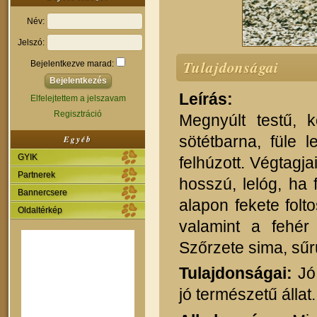
Név:
Jelszó:
Tulajdonságai
Bejelentkezve marad:
Leírás:
Elfelejtettem a jelszavam
Regisztráció
Megnyúlt testű, 
sötétbarna, füle 
Egyéb
GYIK
felhúzott. Végtagj
Partnerek
hosszú, lelóg, ha 
Bannercsere
alapon fekete folto
Oldaltérkép
valamint a fehér 
Szőrzete sima, sűr
Tulajdonságai:
Jó 
jó természetű állat.