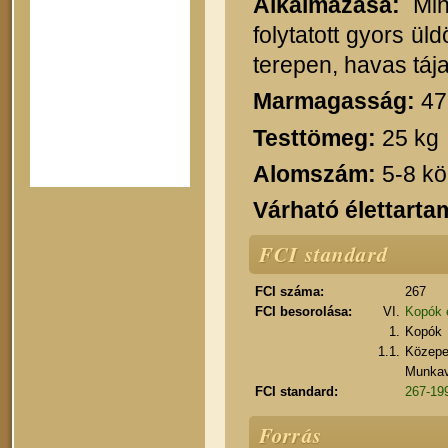
Alkalmazása:
Mind
folytatott gyors ü
terepen, havas tája
Marmagasság:
47
Testtömeg:
25 kg
Alomszám:
5-8 kö
Várható élettarta
FCI standard
FCI száma:
267
FCI besorolása:
VI.
Kopók é
1.
Kopók
1.1.
Közepe
Munkavi
FCI standard:
267-199
Forrás