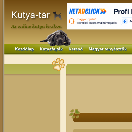
Kezdőlap
Kutyafajták
Kereső
Magyar tenyésztők