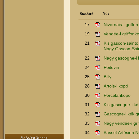
Név
Standard
17
Nivernais-i griffon
19
Vendée-i griffonk
21
Kis gascon-sainto
Nagy Gascon-Sain
22
Nagy gascogne-i 
24
Poitevin
25
Billy
28
Artois-i kopó
30
Porcelánkopó
31
Kis gascogne-i ké
32
Gascogne-i kék gr
33
Nagy vendée-i gri
34
Basset Artésien 
Bejelentkezés