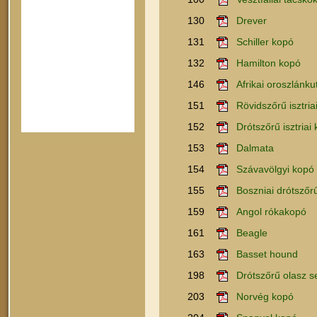
130
Drever
131
Schiller kopó
132
Hamilton kopó
146
Afrikai oroszlánku
151
Rövidszőrű isztria
152
Drótszőrű isztriai
153
Dalmata
154
Szávavölgyi kopó
155
Boszniai drótszőr
159
Angol rókakopó
161
Beagle
163
Basset hound
198
Drótszőrű olasz s
203
Norvég kopó