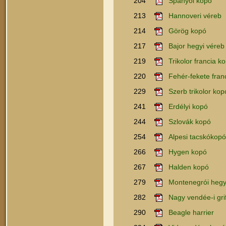
204
Spanyol kopó
213
Hannoveri véreb
214
Görög kopó
217
Bajor hegyi véreb
219
Trikolor francia k
220
Fehér-fekete fran
229
Szerb trikolor kop
241
Erdélyi kopó
244
Szlovák kopó
254
Alpesi tacskókopó
266
Hygen kopó
267
Halden kopó
279
Montenegrói hegy
282
Nagy vendée-i gri
290
Beagle harrier