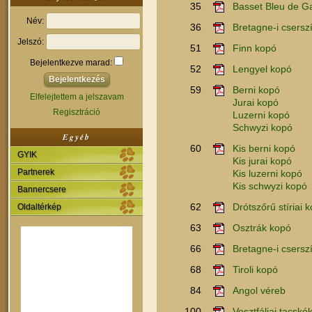
35
Basset Bleu de 
Név:
36
Bretagne-i csersz
Jelszó:
51
Finn kopó
Bejelentkezve marad:
52
Lengyel kopó
59
Berni kopó
Elfelejtettem a jelszavam
Jurai kopó
Regisztráció
Luzerni kopó
Schwyzi kopó
Egyéb
60
Kis berni kopó
GYIK
Kis jurai kopó
Partnerek
Kis luzerni kopó
Kis schwyzi kopó
Bannercsere
62
Drótszőrű stíriai 
Oldaltérkép
63
Osztrák kopó
66
Bretagne-i cserszí
68
Tiroli kopó
84
Angol véreb
100
Vesztfáliai tacskó