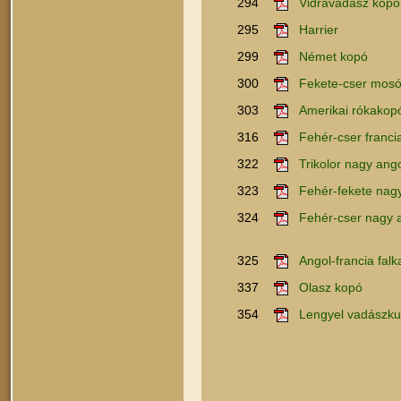
294
Vidravadász kopó
295
Harrier
299
Német kopó
300
Fekete-cser mos
303
Amerikai rókakop
316
Fehér-cser franci
322
Trikolor nagy ang
323
Fehér-fekete nagy
324
Fehér-cser nagy a
325
Angol-francia fal
337
Olasz kopó
354
Lengyel vadászku