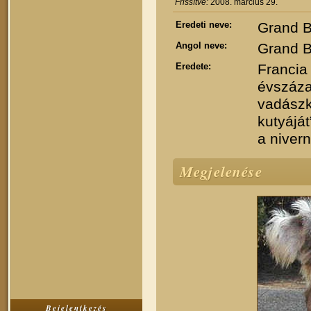
Frissítve:
2008. március 29.
Eredeti neve:
Grand B
Angol neve:
Grand B
Eredete:
Franci
évszá
vadászk
kutyájá
a nivern
Megjelenése
Bejelentkezés