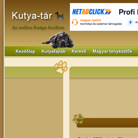
Kezdőlap
Kutyafajták
Kereső
Magyar tenyésztők