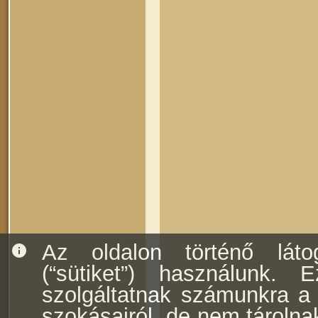
Az oldalon történő láto
info
(“sütiket”) használunk. E
szolgáltatnak számunkra a f
szokásairól, de nem tárolna