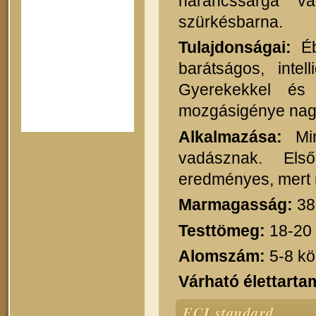
narancssárga v
szürkésbarna.
Tulajdonságai:
Éb
barátságos, inte
Gyerekekkel és
mozgásigénye nag
Alkalmazása:
Min
vadásznak. Első
eredményes, mert n
Marmagasság:
38
Testtömeg:
18-20
Alomszám:
5-8 kö
Várható élettarta
FCI standard