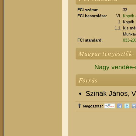
FCI száma:
33
FCI besorolása:
VI.
Kopók é
1.
Kopók
1.1.
Kis mé
Munkavi
FCI standard:
033-200
Magyar tenyésztők
Nagy vendée-i 
Forrás
Szinák János, Ve
Megosztás: