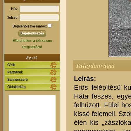
Név:
Jelszó:
Bejelentkezve marad:
Elfelejtettem a jelszavam
Regisztráció
Egyéb
Tulajdonságai
GYIK
Partnerek
Leírás:
Bannercsere
Erős felépítésű k
Oldaltérkép
Háta feszes, egye
felhúzott. Fülei ho
kissé felemeli. Sz
élén kis „zászlóka