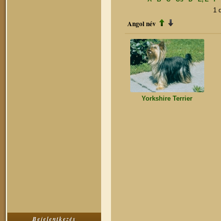
1 
Angol név
Yorkshire Terrier
Bejelentkezés