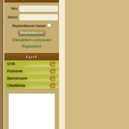
Név:
Jelszó:
Bejelentkezve marad:
Elfelejtettem a jelszavam
Regisztráció
Egyéb
GYIK
Partnerek
Bannercsere
Oldaltérkép