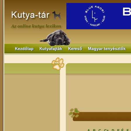
Kezdőlap
Kutyafajták
Kereső
Magyar tenyésztők
A
B
C
Cs
D
E, É
F