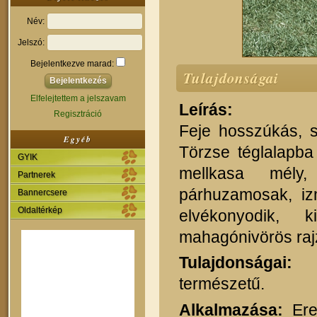
Név:
Jelszó:
Bejelentkezve marad:
Tulajdonságai
Elfelejtettem a jelszavam
Leírás:
Regisztráció
Feje hosszúkás, s
Egyéb
Törzse téglalapba
GYIK
mellkasa mély,
Partnerek
párhuzamosak, iz
Bannercsere
Oldaltérkép
elvékonyodik, 
mahagónivörös rajz
Tulajdonságai:
In
természetű.
Alkalmazása:
Ered