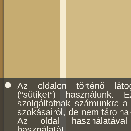
Az oldalon történő láto
info
(“sütiket”) használunk. E
szolgáltatnak számunkra a f
szokásairól, de nem tárolna
Az oldal használatával
használatát.