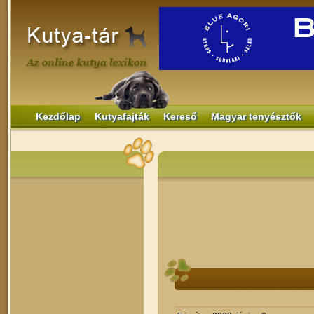
Kezdőlap
Kutyafajták
Kereső
Magyar tenyésztők