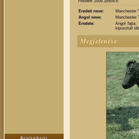
Frissítve:
2008. június 8.
Eredeti neve:
Manchester T
Angol neve:
Manchester T
Eredete:
Angol fajta;
kipusztult ol
Megjelenése
Bejelentkezés