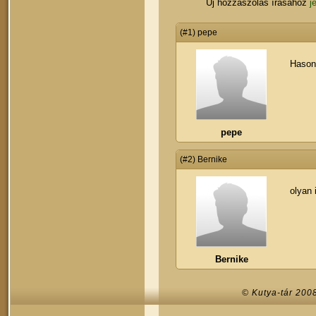
Új hozzászólás írásához
j
(#1) pepe
Hasonlí
pepe
(#2) Bernike
olyan 
Bernike
© Kutya-tár 200