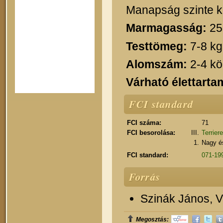
Manapság szinte ki
Marmagasság:
25
Testtömeg:
7-8 kg
Alomszám:
2-4 kö
Várható élettarta
FCI standard
FCI száma:
71
FCI besorolása:
III.
Terrier
1.
Nagy és
FCI standard:
071-199
Forrás
Szinák János, Ve
Megosztás: