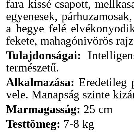
fara kissé csapott, mellkas
egyenesek, párhuzamosak, 
a hegye felé elvékonyodik
fekete, mahagónivörös rajzo
Tulajdonságai:
Intelligen
természetű.
Alkalmazása:
Eredetileg p
vele. Manapság szinte kizá
Marmagasság:
25 cm
Testtömeg:
7-8 kg