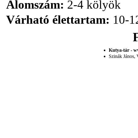
Alomszám:
2-4 kölyök
Várható élettartam:
10-1
Kutya-tár - w
Szinák János, V