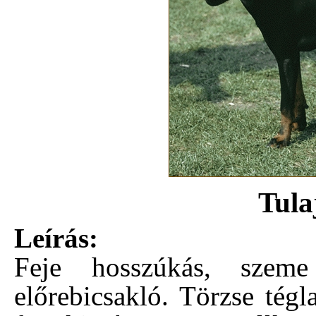
Tula
Leírás:
Feje hosszúkás, szeme
előrebicsakló. Törzse tégl