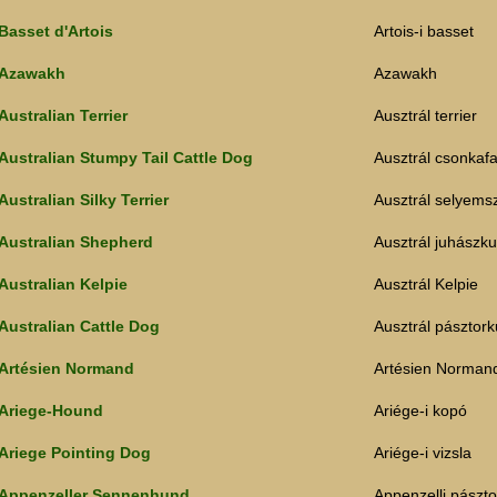
Basset d'Artois
Artois-i basset
Azawakh
Azawakh
Australian Terrier
Ausztrál terrier
Australian Stumpy Tail Cattle Dog
Ausztrál csonkaf
Australian Silky Terrier
Ausztrál selyemsz
Australian Shepherd
Ausztrál juhászku
Australian Kelpie
Ausztrál Kelpie
Australian Cattle Dog
Ausztrál pásztork
Artésien Normand
Artésien Norman
Ariege-Hound
Ariége-i kopó
Ariege Pointing Dog
Ariége-i vizsla
Appenzeller Sennenhund
Appenzelli pászto