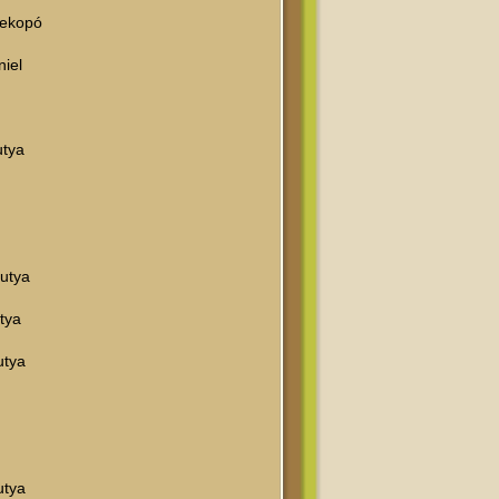
ekopó
niel
utya
kutya
utya
utya
utya