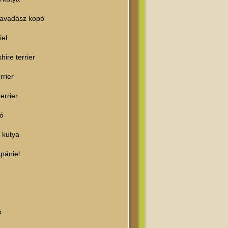
lkavadász kopó
iel
hire terrier
rrier
errier
pó
 kutya
pániel
ó