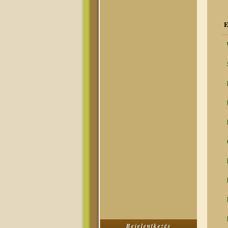
E
Bejelentkezés