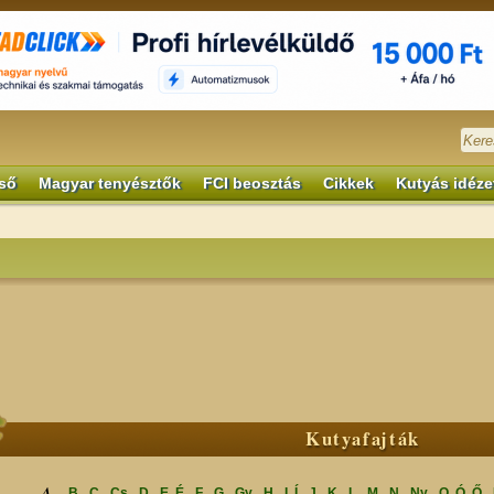
ső
Magyar tenyésztők
FCI beosztás
Cikkek
Kutyás idéze
Kutyafajták
A
B
C
Cs
D
E, É
F
G
Gy
H
I, Í
J
K
L
M
N
Ny
O, Ó, Ő