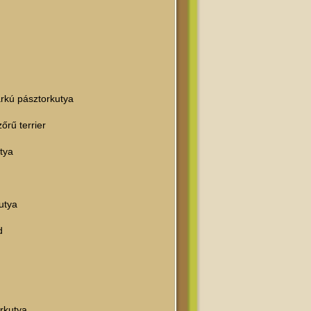
arkú pásztorkutya
őrű terrier
tya
utya
d
rkutya