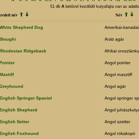
51 db
A
betűvel kezdődő kutyafajta van az adatb
redeti név
Név
White Shepherd Dog
Amerikai-kanadai
Sloughi
Arab agár
Rhodesian Ridgeback
Afrikai oroszlánk
Pointer
Angol pointer
Mastiff
Angol masztiff
Greyhound
Angol agár
English Springer Spaniel
Angol springer sp
English Shepherd
Angol juhászkuty
English Setter
Angol szetter
English Foxhound
Angol rókakopó