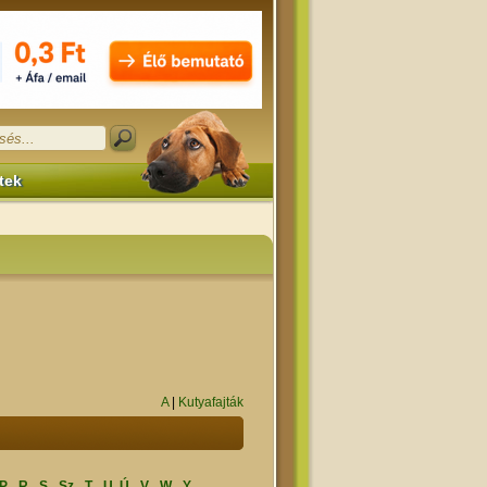
tek
A
|
Kutyafajták
P
R
S
Sz
T
U, Ú
V
W
Y