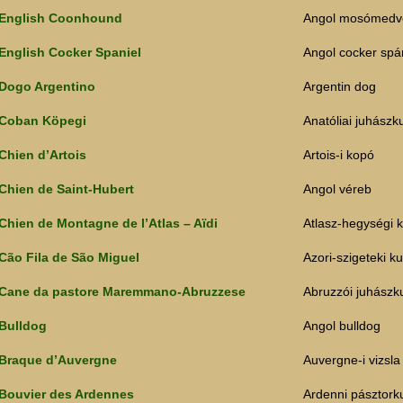
English Coonhound
Angol mosómedv
English Cocker Spaniel
Angol cocker spá
Dogo Argentino
Argentin dog
Coban Köpegi
Anatóliai juhászk
Chien d’Artois
Artois-i kopó
Chien de Saint-Hubert
Angol véreb
Chien de Montagne de l’Atlas – Aïdi
Atlasz-hegységi 
Cão Fila de São Miguel
Azori-szigeteki k
Cane da pastore Maremmano-Abruzzese
Abruzzói juhászk
Bulldog
Angol bulldog
Braque d’Auvergne
Auvergne-i vizsla
Bouvier des Ardennes
Ardenni pásztork