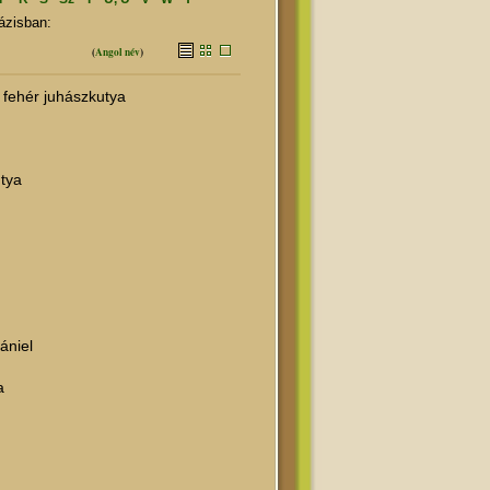
ázisban:
(
Angol név
)
 fehér juhászkutya
utya
ániel
a