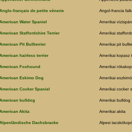
Anglo-français de petite vénerie
Angol-francia fa
American Water Spaniel
Amerikai vízispán
American Staffordshire Terrier
Amerikai staffords
American Pit Bullterrier
Amerikai pit bullte
American hairless terrier
Amerikai kopasz t
American Foxhound
Amerikai rókako
American Eskimo Dog
Amerikai eszkimó
American Cocker Spaniel
Amerikai cocker s
American bulldog
Amerikai bulldog
American Akita
Amerikai akita
Alpenländische Dachsbracke
Alpesi tacskókop