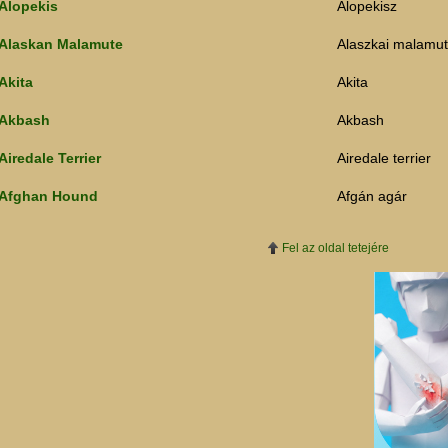
Alopekis
Alopekisz
Alaskan Malamute
Alaszkai malamut
Akita
Akita
Akbash
Akbash
Airedale Terrier
Airedale terrier
Afghan Hound
Afgán agár
Fel az oldal tetejére