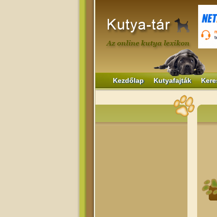
Kezdőlap
Kutyafajták
Kere