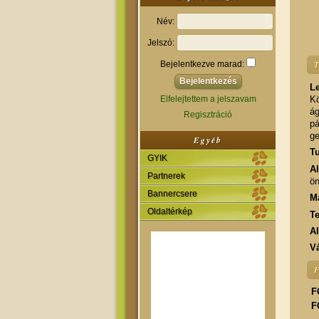
Név:
Jelszó:
Bejelentkezve marad:
T
Le
Elfelejtettem a jelszavam
Kö
á
Regisztráció
pá
ge
Egyéb
Tu
GYIK
A
Partnerek
ön
Bannercsere
M
Oldaltérkép
T
A
Vá
F
F
F