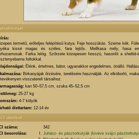
ulajdonságai
írás:
zepes termetű, erőteljes felépítésű kutya. Feje hosszúkás. Szeme kék. Füle
gyéka kissé magas és széles, fara lejtős. Mellkasa mély, hasa eny
rhuzamosak. Farka lelóg. Szőrzete közepesen hosszú, hasonlít a sheltié-é
sztenyebarna foltokkal.
lajdonságai:
Élénk, értelmes, bátor, ugyanakkor engedelmes, önálló. Hallása 
lkalmazása:
Birkanyájak őrzésére, terelésére használják. Az elkóborló, maka
tevékenyen visszatereli társaihoz.
armagasság:
kan 50–57,5 cm, szuka 45–52,5 cm
esttömeg:
25-27 kg
lomszám:
4-7 kölyök
rható élettartam:
12-14 év
CI standard
CI száma:
342
CI besorolása:
I.
Juhász- és pásztorkutyák (kivéve svájci pásztorkuty