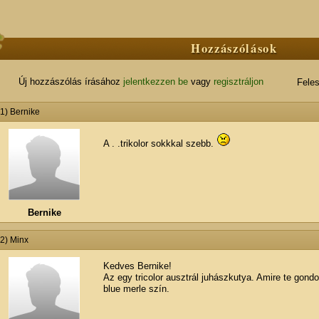
Hozzászólások
Új hozzászólás írásához
jelentkezzen be
vagy
regisztráljon
Feles
#1) Bernike
A . .trikolor sokkkal szebb.
Bernike
#2) Minx
Kedves Bernike!
Az egy tricolor ausztrál juhászkutya. Amire te gondol
blue merle szín.