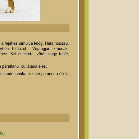
 a fejéhez simulva lelóg. Háta hosszú,
hén felhúzott. Végtagjai izmosak,
hez. Színe fekete, vörös vagy fehér,
páratlanul jó, látása éles.
cskodó juhokat szinte parancs nélkül,
ák)