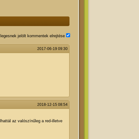
legesnek jelölt kommentek elrejtése
2017-06-19 09:30
2018-12-15 08:54
hattál az valószínűleg a red-illetve