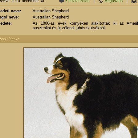
issítve:
2010. december 30.
5 hozzászólás
|
Megosztás
|
edeti neve:
Australian Shepherd
ngol neve:
Australian Shepherd
edete:
Az 1800-as évek környékén alakították ki az Ameri
ausztráliai és új-zélandi juhászkutyákból.
egjelenése