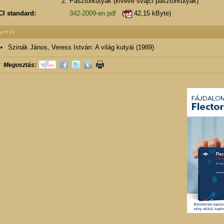
2.
Pásztorkutyák (kivéve svájci pásztorkutyák)
CI standard:
342-2009-en.pdf
(
42,15 kByte)
orrás
Szinák János, Veress István: A világ kutyái (1989)
Megosztás: