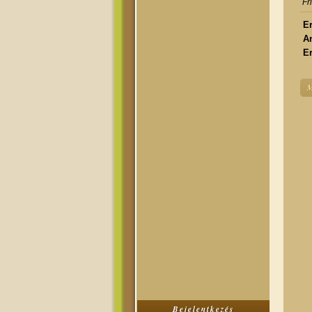
Fr
Er
A
Er
M
Bejelentkezés