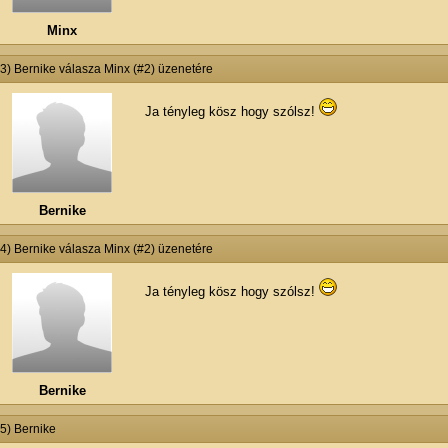
Minx
#3) Bernike válasza Minx (#2) üzenetére
Ja tényleg kösz hogy szólsz!
Bernike
#4) Bernike válasza Minx (#2) üzenetére
Ja tényleg kösz hogy szólsz!
Bernike
#5) Bernike