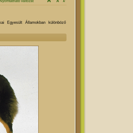
A
Nyomtatható változat
A
-
A
kai Egyesült Államokban különböző