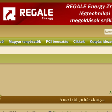
ső
Magyar tenyésztők
FCI beosztás
Cikkek
Kutyás idéze
A
Ausztrál juhászkutya