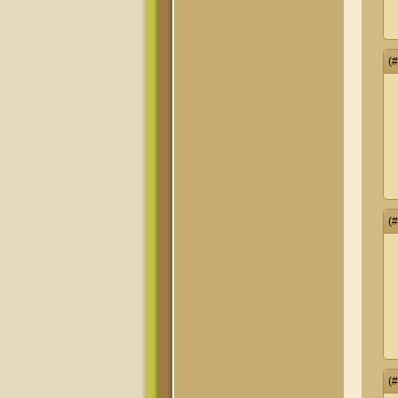
(
(
(