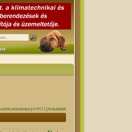
tek
usztrál juhászkutya
|
A
/
FCI 1
|
Kutyafajták
+