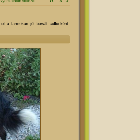
A
Nyomtatható változat
A
-
A
ol a farmokon jól bevált collie-ként.