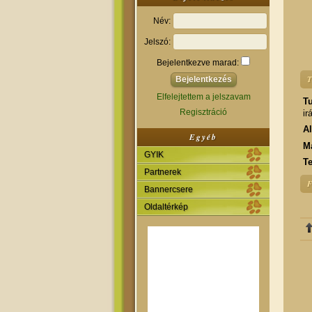
Név:
Jelszó:
Bejelentkezve marad:
T
Elfelejtettem a jelszavam
Tu
Regisztráció
ir
A
Egyéb
M
GYIK
T
Partnerek
F
Bannercsere
Oldaltérkép