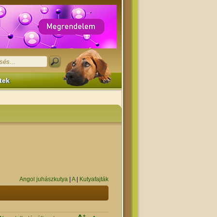
tek
Angol juhászkutya
|
A
|
Kutyafajták
+