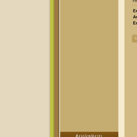
Fr
Er
A
Er
M
Bejelentkezés