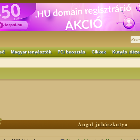
ső
Magyar tenyésztők
FCI beosztás
Cikkek
Kutyás idéze
Angol juhászkutya