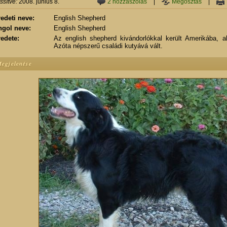
issítve:
2008. június 8.
2 hozzászólás
|
Megosztás
|
edeti neve:
English Shepherd
ngol neve:
English Shepherd
edete:
Az english shepherd kivándorlókkal került Amerikába, ah
Azóta népszerű családi kutyává vált.
egjelenése