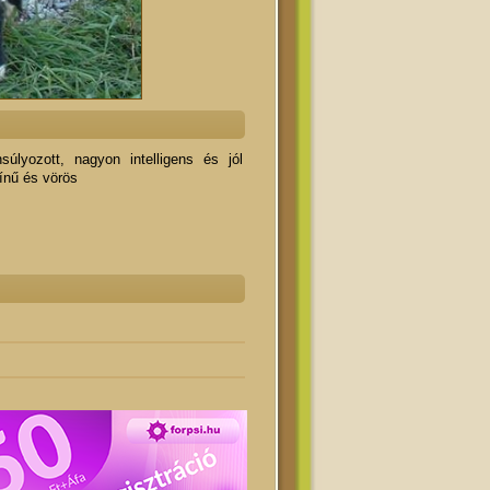
úlyozott, nagyon intelligens és jól
zínű és vörös