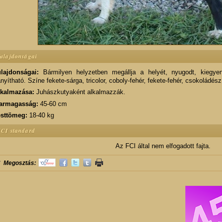
ulajdonságai
lajdonságai:
Bármilyen helyzetben megállja a helyét, nyugodt, kiegyens
ányítható. Színe fekete-sárga, tricolor, coboly-fehér, fekete-fehér, csokoládés
lkalmazása:
Juhászkutyaként alkalmazzák.
armagasság:
45-60 cm
esttömeg:
18-40 kg
CI standard
Az FCI által nem elfogadott fajta.
Megosztás: