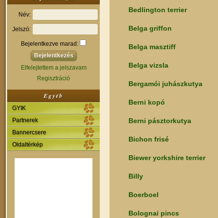
Bedlington terrier
Név:
Belga griffon
Jelszó:
Bejelentkezve marad:
Belga masztiff
Belga vizsla
Elfelejtettem a jelszavam
Regisztráció
Bergamói juhászkutya
Egyéb
Berni kopó
GYIK
Partnerek
Berni pásztorkutya
Bannercsere
Bichon frisé
Oldaltérkép
Biewer yorkshire terrier
Billy
Boerboel
Bolognai pincs