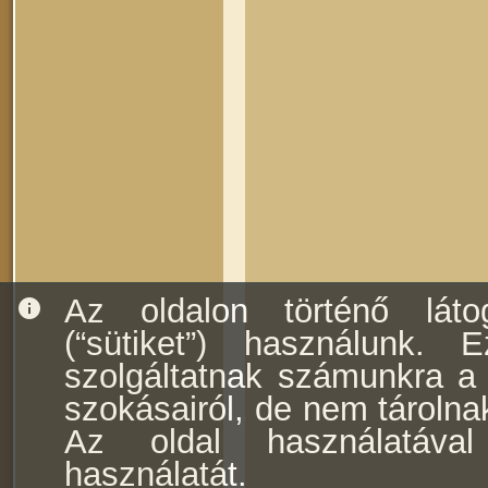
Az oldalon történő láto
info
(“sütiket”) használunk. E
szolgáltatnak számunkra a f
szokásairól, de nem tárolna
Az oldal használatával
használatát.