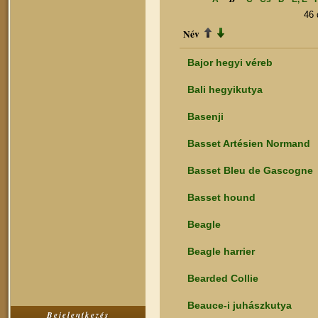
46
Név
Bajor hegyi véreb
Bali hegyikutya
Basenji
Basset Artésien Normand
Basset Bleu de Gascogne
Basset hound
Beagle
Beagle harrier
Bearded Collie
Beauce-i juhászkutya
Bejelentkezés