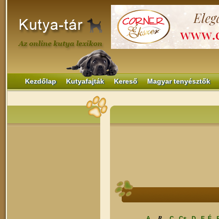
Kezdőlap
Kutyafajták
Kereső
Magyar tenyésztők
B
A
C
Cs
D
E, É