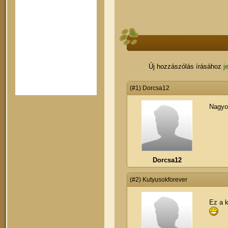
Új hozzászólás írásához
j
(#1) Dorcsa12
Nagyo
Dorcsa12
(#2) Kutyusokforever
Ez a k