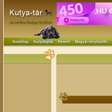
Kezdőlap
Kutyafajták
Kereső
Magyar tenyésztők