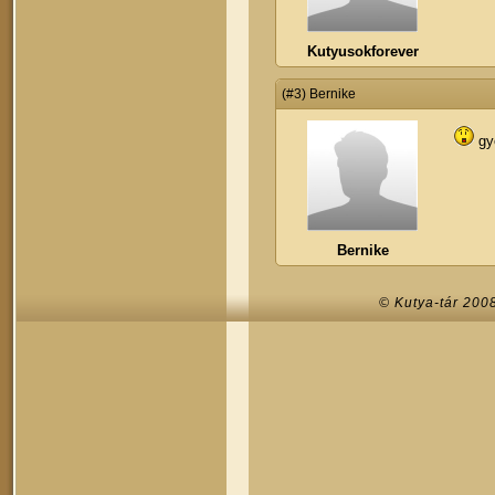
Kutyusokforever
(#3) Bernike
gy
Bernike
© Kutya-tár 200