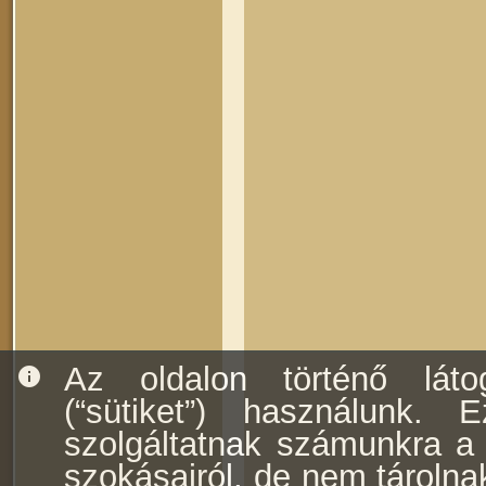
Az oldalon történő láto
info
(“sütiket”) használunk. E
szolgáltatnak számunkra a f
szokásairól, de nem tárolna