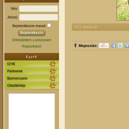
Név:
Jelszó:
Bejelentkezve marad:
FCI standard
Elfelejtettem a jelszavam
Megosztás:
Regisztráció
Egyéb
GYIK
Partnerek
Bannercsere
Oldaltérkép