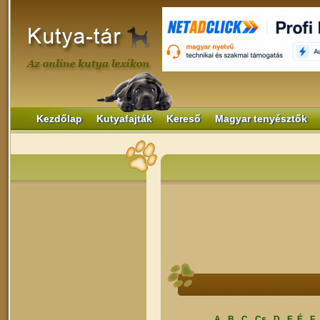
Kezdőlap
Kutyafajták
Kereső
Magyar tenyésztők
A
B
C
Cs
D
E, É
F