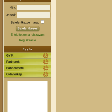
Név:
Jelszó:
Bejelentkezve marad:
Elfelejtettem a jelszavam
Regisztráció
Egyéb
GYIK
Partnerek
Bannercsere
Oldaltérkép