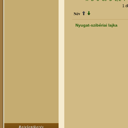
1 
Név
Nyugat-szibériai lajka
Bejelentkezés