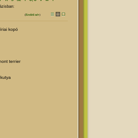
ázisban:
(
Eredeti név
)
íriai kopó
ont terrier
kutya