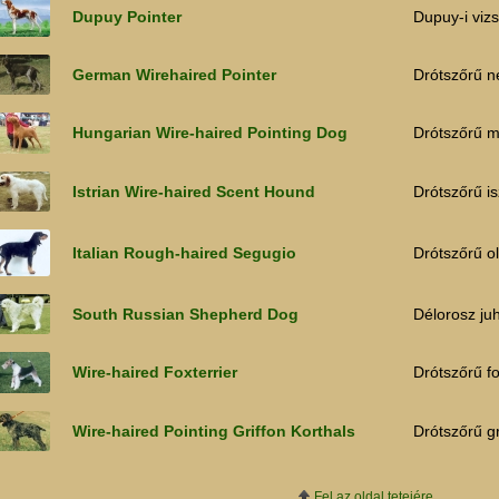
Dupuy Pointer
Dupuy-i vizs
German Wirehaired Pointer
Drótszőrű n
Hungarian Wire-haired Pointing Dog
Drótszőrű m
Istrian Wire-haired Scent Hound
Drótszőrű is
Italian Rough-haired Segugio
Drótszőrű o
South Russian Shepherd Dog
Délorosz ju
Wire-haired Foxterrier
Drótszőrű fo
Wire-haired Pointing Griffon Korthals
Drótszőrű gr
Fel az oldal tetejére