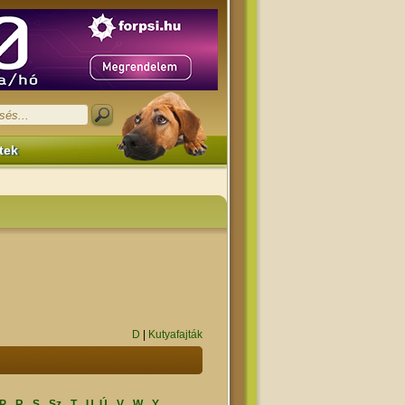
tek
D
|
Kutyafajták
P
R
S
Sz
T
U, Ú
V
W
Y