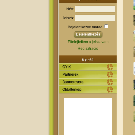
Név:
Jelszó:
Bejelentkezve marad:
Elfelejtettem a jelszavam
Regisztráció
Egyéb
GYIK
Partnerek
Bannercsere
Oldaltérkép