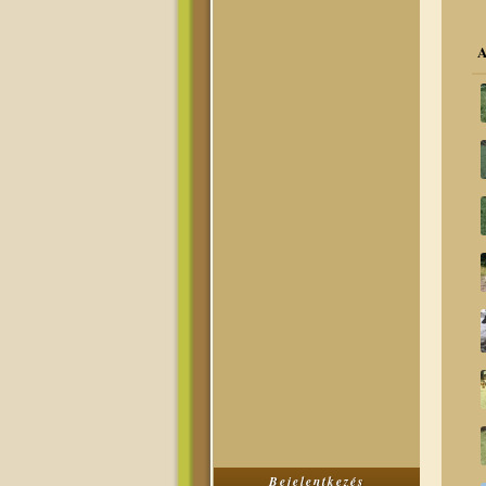
A
Bejelentkezés