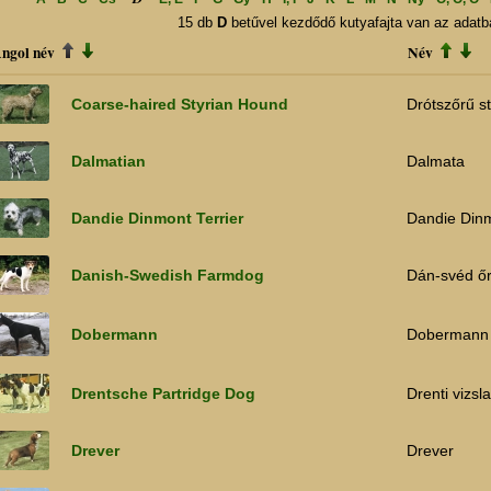
15 db
D
betűvel kezdődő kutyafajta van az adatb
ngol név
Név
Coarse-haired Styrian Hound
Drótszőrű st
Dalmatian
Dalmata
Dandie Dinmont Terrier
Dandie Dinm
Danish-Swedish Farmdog
Dán-svéd őr
Dobermann
Dobermann
Drentsche Partridge Dog
Drenti vizsla
Drever
Drever