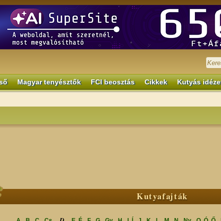
ső
Magyar tenyésztők
FCI beosztás
Cikkek
Kutyás idéze
Kutyafajták
D
A
B
C
Cs
E, É
F
G
Gy
H
I, Í
J
K
L
M
N
Ny
O, Ó, Ő