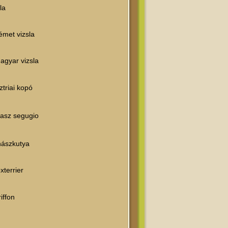
la
émet vizsla
agyar vizsla
ztriai kopó
lasz segugio
hászkutya
xterrier
iffon