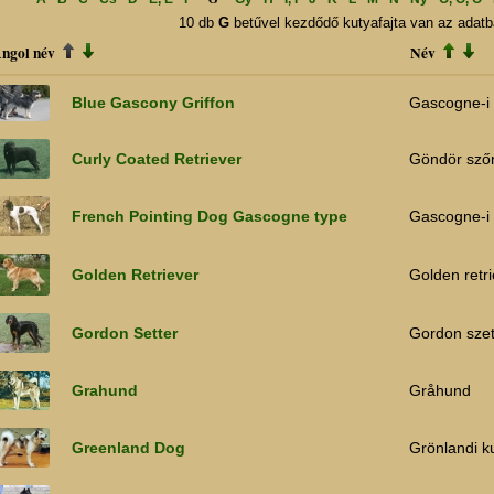
10 db
G
betűvel kezdődő kutyafajta van az adatb
ngol név
Név
Blue Gascony Griffon
Gascogne-i 
Curly Coated Retriever
Göndör szőr
French Pointing Dog Gascogne type
Gascogne-i f
Golden Retriever
Golden retr
Gordon Setter
Gordon szet
Grahund
Gråhund
Greenland Dog
Grönlandi k