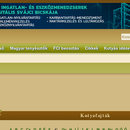
ső
Magyar tenyésztők
FCI beosztás
Cikkek
Kutyás idéze
Kutyafajták
G
A
B
C
Cs
D
E, É
F
Gy
H
I, Í
J
K
L
M
N
Ny
O, Ó, Ő