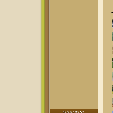
A
Bejelentkezés