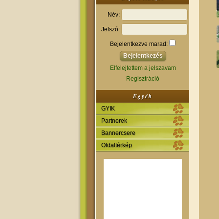
Név:
Jelszó:
Bejelentkezve marad:
Elfelejtettem a jelszavam
Regisztráció
Egyéb
GYIK
Partnerek
Bannercsere
Oldaltérkép