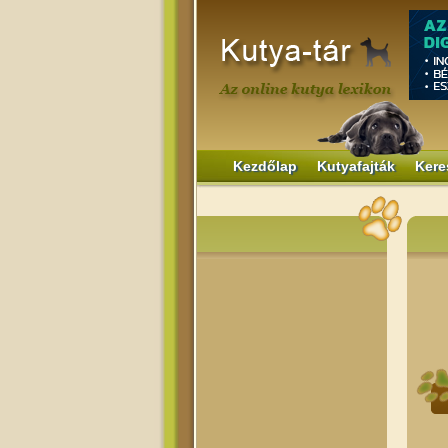
Kezdőlap
Kutyafajták
Kere