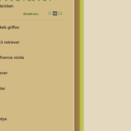
ázisban:
(
Eredeti név
)
kék griffon
ű retriever
rancia vizsla
iever
ter
utya