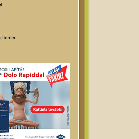
l
l terrier