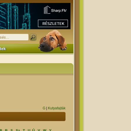
tek
G
|
Kutyafajták
P
R
S
Sz
T
U, Ú
V
W
Y