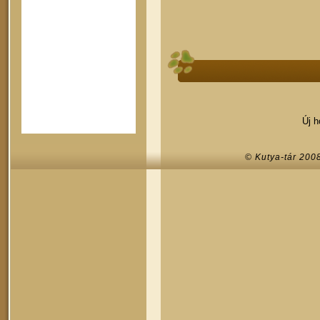
Új 
© Kutya-tár 200