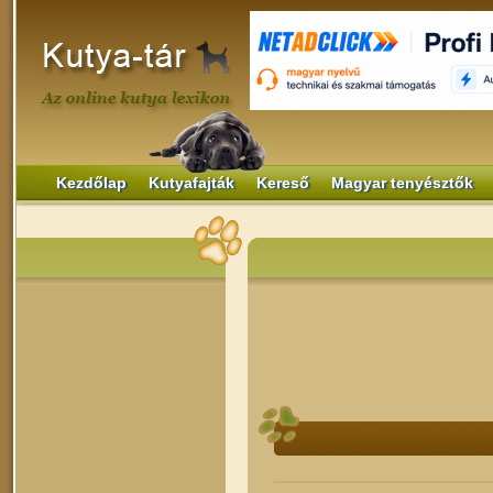
Kezdőlap
Kutyafajták
Kereső
Magyar tenyésztők