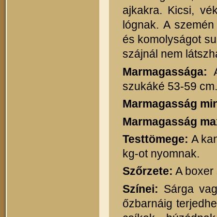
ajkakra. Kicsi, v
lógnak. A szemén 
és komolyságot su
szájnál nem látszh
Marmagassága:
A
szukáké 53-59 cm
Marmagasság mi
Marmagasság ma
Testtömege:
A kan
kg-ot nyomnak.
Szőrzete:
A boxer 
Színei:
Sárga vagy
őzbarnáig terjedhe