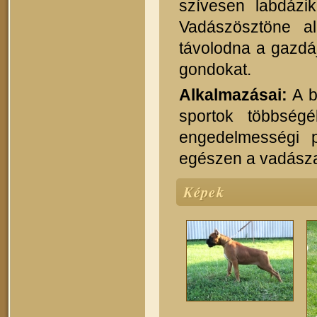
szívesen labdázi
Vadászösztöne a
távolodna a gazdáj
gondokat.
Alkalmazásai:
A b
sportok többség
engedelmességi p
egészen a vadászat
Képek