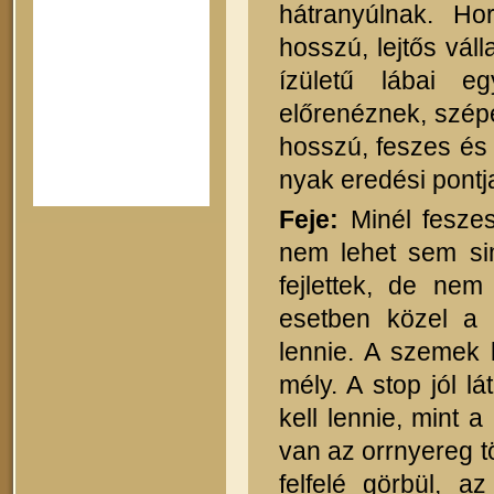
hátranyúlnak. Ho
hosszú, lejtős váll
ízületű lábai 
előrenéznek, szépe
hosszú, feszes és 
nyak eredési pontja 
Feje:
Minél feszes
nem lehet sem sim
fejlettek, de nem
esetben közel a
lennie. A szemek 
mély. A stop jól l
kell lennie, mint
van az orrnyereg tö
felfelé görbül, a