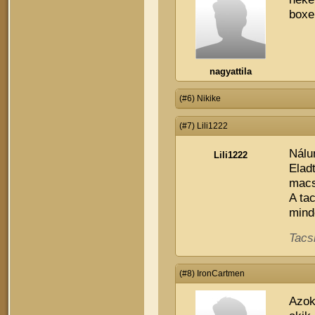
boxe
nagyattila
(#6) Nikike
(#7) Lili1222
Nálu
Lili1222
Elad
macs
A ta
mind
Tacs
(#8) IronCartmen
Azok