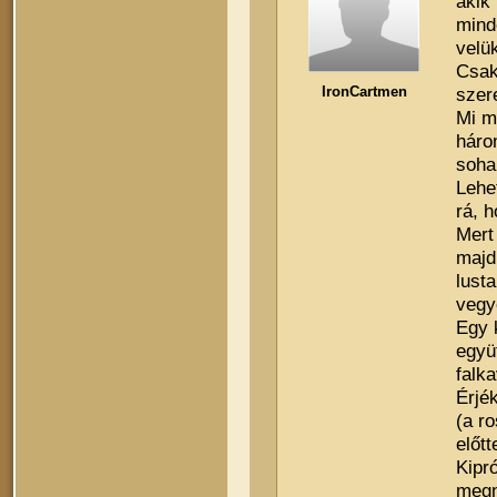
akik
mind
velü
Csak
IronCartmen
szere
Mi m
háro
soha
Lehe
rá, 
Mert
majd
lust
vegy
Egy 
együ
falka
Érjé
(a r
előtt
Kipr
megn