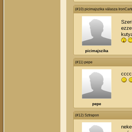
(#10) picimajszika válasza IronCar
Szer
ezze
kuty
picimajszika
(#11) pepe
cccc
pepe
(#12) Sztrapon
neke