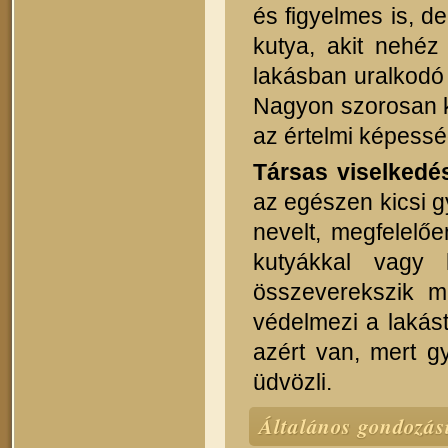
és figyelmes is, d
kutya, akit nehé
lakásban uralkodó 
Nagyon szorosan k
az értelmi képessé
Társas viselkedé
az egészen kicsi gy
nevelt, megfelelő
kutyákkal vagy 
összeverekszik 
védelmezi a lakás
azért van, mert g
üdvözli.
Általános gondozás