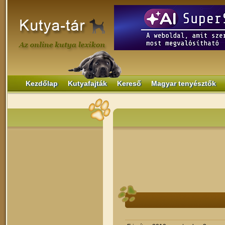
Kezdőlap
Kutyafajták
Kereső
Magyar tenyésztők