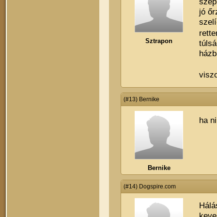
szép
jó őr
szel
rett
Sztrapon
túls
házb
visz
(#13) Bernike
ha n
Bernike
(#14) Dogspire.com
Hálá
keve