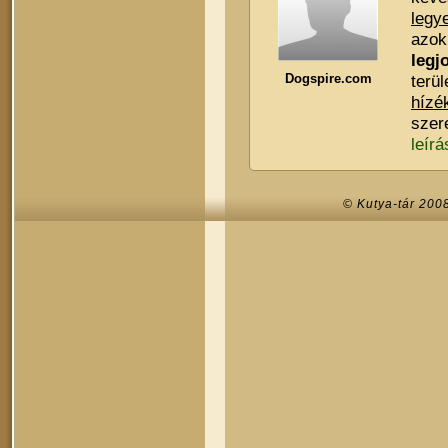
legy
azok
legj
Dogspire.com
terü
hízé
szer
leírá
© Kutya-tár 200