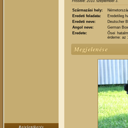
Frissítve:
2010. szeptember 3.
Származási hely:
Németorszá
Eredeti feladata:
Eredetileg h
Eredeti neve:
Deutscher B
Angol neve:
German Box
Eredete:
Ősei hatalm
érdeme: az 1
Megjelenése
Bejelentkezés