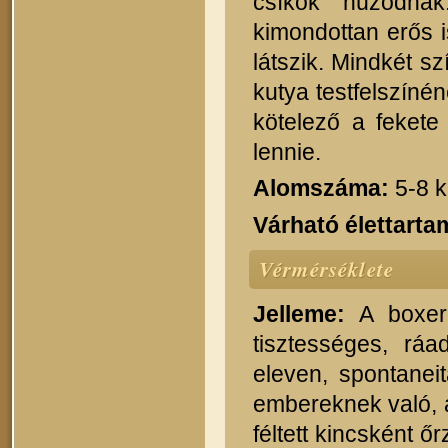
csíkok húzódna
kimondottan erős i
látszik. Mindkét sz
kutya testfelszíné
kötelező a fekete
lennie.
Alomszáma:
5-8 k
Várható élettarta
Vérmérséklete
Jelleme:
A boxer 
tisztességes, rá
eleven, spontanei
embereknek való, 
féltett kincsként ő