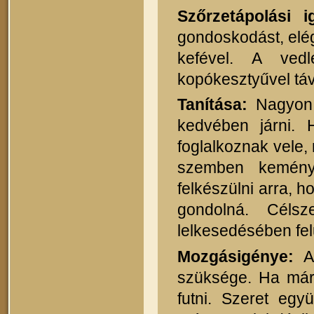
Szőrzetápolási i
gondoskodást, elég
kefével. A ved
kopókesztyűvel távo
Tanítása:
Nagyon 
kedvében járni.
foglalkoznak vele,
szemben kemény
felkészülni arra, 
gondolná. Célsz
lelkesedésében fel
Mozgásigénye:
A 
szüksége. Ha már 
futni. Szeret egy