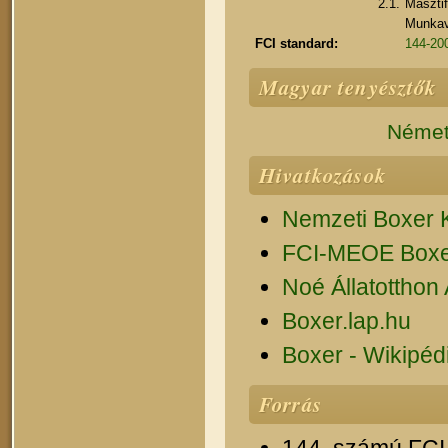
2.1.
Masztif
Munkavi
FCI standard:
144-200
Magyar tenyésztők
Német 
Hivatkozások
Nemzeti Boxer 
FCI-MEOE Boxe
Noé Állatotthon
Boxer.lap.hu
Boxer - Wikipéd
Forrás
144. számú FCI 