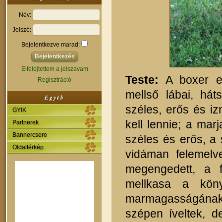
Név:
Jelszó:
Bejelentkezve marad:
Elfelejtettem a jelszavam
Teste:
A boxer erő
Regisztráció
mellső lábai, há
Egyéb
széles, erős és i
GYIK
kell lennie; a mar
Partnerek
Bannercsere
széles és erős, a 
Oldaltérkép
vidáman felemelv
megengedett, a f
mellkasa a kön
marmagasságának a
szépen íveltek, d