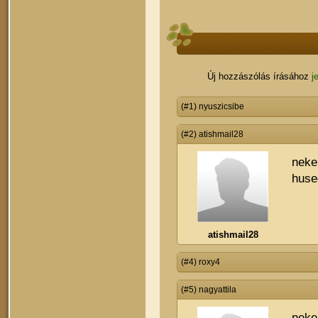
Új hozzászólás írásához
j
(#1) nyuszicsibe
(#2) atishmail28
neke
huse
atishmail28
(#4) roxy4
(#5) nagyattila
neke