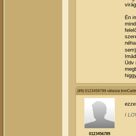
virá
Én i
mind
fele
szer
néha
sem
Imád
Üdv 
megb
higgy
(#9) 0123456789 válasza IronCart
ezze
I LO
0123456789