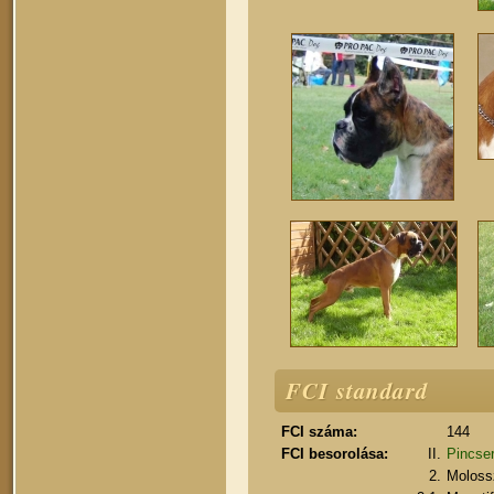
FCI standard
FCI száma:
144
FCI besorolása:
II.
Pincser
2.
Moloss