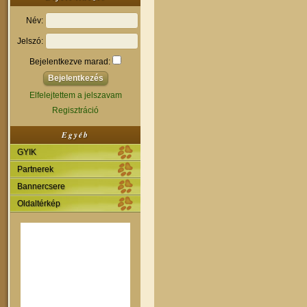
Név:
Jelszó:
Bejelentkezve marad:
Elfelejtettem a jelszavam
Regisztráció
Egyéb
GYIK
Partnerek
Bannercsere
Oldaltérkép