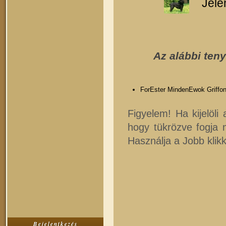
Jele
Az alábbi ten
ForEster MindenEwok Griffo
Figyelem! Ha kijelöli
hogy tükrözve fogja
Használja a Jobb klik
Bejelentkezés