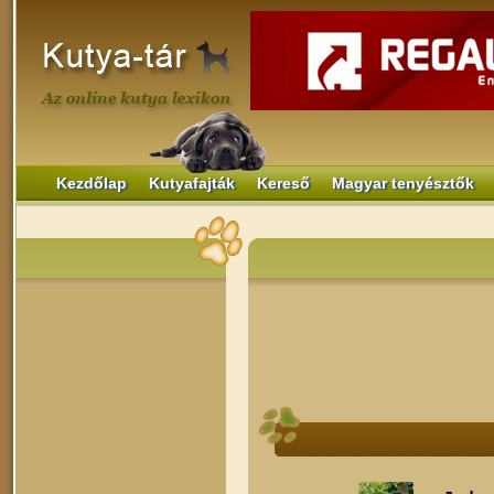
Kezdőlap
Kutyafajták
Kereső
Magyar tenyésztők