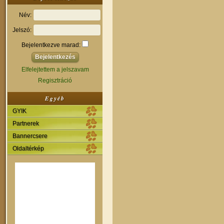
Név:
Jelszó:
Bejelentkezve marad:
Elfelejtettem a jelszavam
Regisztráció
Egyéb
GYIK
Partnerek
Bannercsere
Oldaltérkép