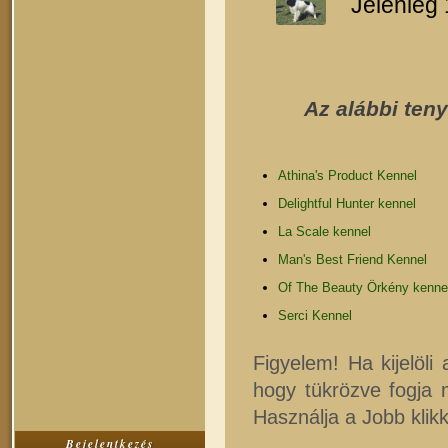
Jelenleg 
Az alábbi ten
Athina's Product Kennel
Delightful Hunter kennel
La Scale kennel
Man's Best Friend Kennel
Of The Beauty Örkény kenne
Serci Kennel
Figyelem! Ha kijelöli
hogy tükrözve fogja
Használja a Jobb klik
Bejelentkezés