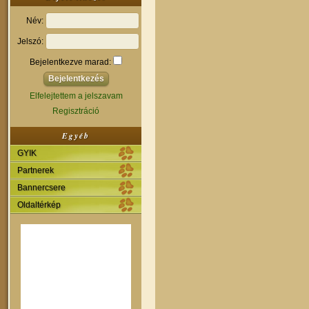
Név:
Jelszó:
Bejelentkezve marad:
Elfelejtettem a jelszavam
Regisztráció
Egyéb
GYIK
Partnerek
Bannercsere
Oldaltérkép