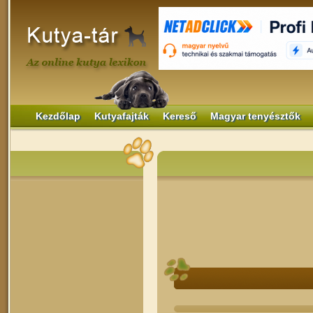
Kezdőlap
Kutyafajták
Kereső
Magyar tenyésztők