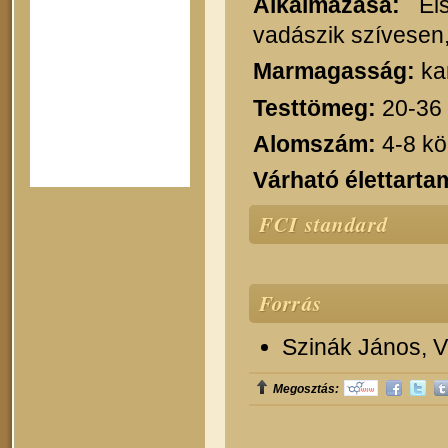
Alkalmazása:
Els
vadászik szívesen,
Marmagasság:
ka
Testtömeg:
20-36
Alomszám:
4-8 kö
Várható élettarta
FCI standard
Forrás
Szinák János, Ve
Megosztás: