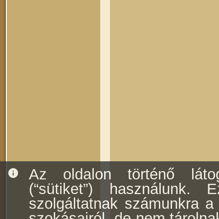
Az oldalon történő láto
info
(“sütiket”) használunk. E
szolgáltatnak számunkra a f
szokásairól, de nem tárolna