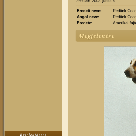
Frissítve:
2008. június 9.
Eredeti neve:
Redtick Coo
Angol neve:
Redtick Coo
Eredete:
Amerikai fajt
Megjelenése
Bejelentkezés