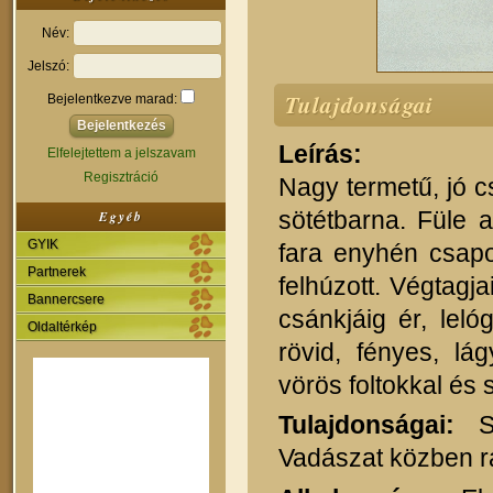
Név:
Jelszó:
Tulajdonságai
Bejelentkezve marad:
Leírás:
Elfelejtettem a jelszavam
Regisztráció
Nagy termetű, jó 
sötétbarna. Füle 
Egyéb
GYIK
fara enyhén csapo
Partnerek
felhúzott. Végtag
Bannercsere
csánkjáig ér, lel
Oldaltérkép
rövid, fényes, lá
vörös foltokkal és 
Tulajdonságai:
Sz
Vadászat közben r