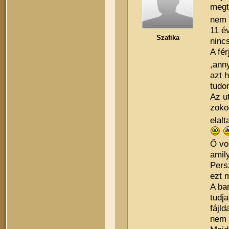
megt
nem 
11 é
Szafika
nincs.
A fé
,ann
azt 
tudo
Az u
zoko
elalt
Ő vol
amil
Pers
ezt 
A ba
tudj
fájld
nem 