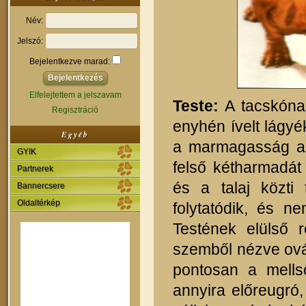
Név:
Jelszó:
Bejelentkezve marad:
Elfelejtettem a jelszavam
Teste:
A tacskónak
Regisztráció
enyhén ívelt lágyé
Egyéb
a marmagasság ar
GYIK
felső kétharmadát
Partnerek
és a talaj közti
Bannercsere
Oldaltérkép
folytatódik, és ne
Testének elülső 
szemből nézve ováli
pontosan a mells
annyira előreugró