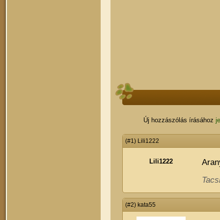
Új hozzászólás írásához
j
(#1) Lili1222
Lili1222
Aran
Tacs
(#2) kata55