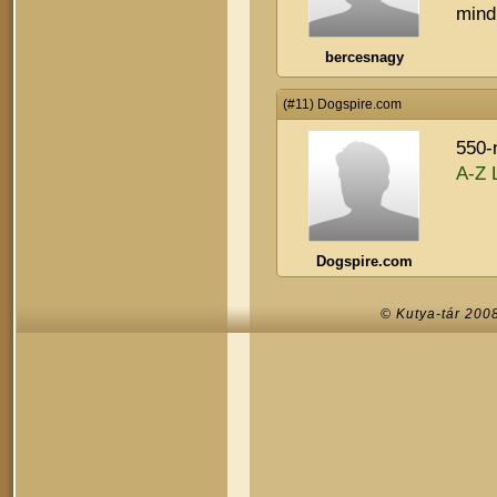
mind
bercesnagy
(#11) Dogspire.com
550-
A-Z L
Dogspire.com
© Kutya-tár 200