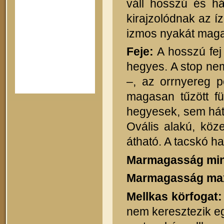
váll hosszú és há
kirajzolódnak az íz
izmos nyakát magas
Feje:
A hosszú fej
hegyes. A stop nem
–, az orrnyereg p
magasan tűzött fü
hegyesek, sem hátra
Ovális alakú, köz
átható. A tacskó h
Marmagasság mi
Marmagasság ma
Mellkas körfogat:
nem keresztezik e