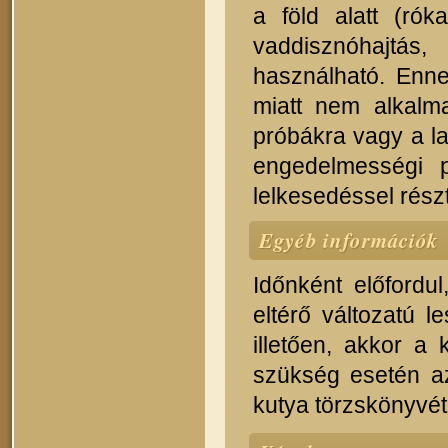
a föld alatt (rók
vaddisznóhajtás
használható. Enne
miatt nem alkalm
próbákra vagy a la
engedelmességi p
lelkesedéssel részt
Egyéb információk
Időnként előfordu
eltérő változatú l
illetően, akkor a
szükség esetén a
kutya törzskönyvét