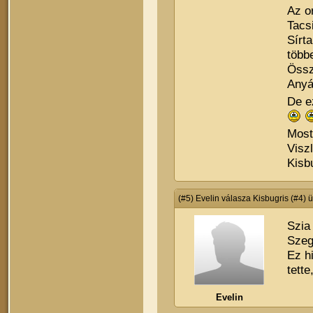
Az or
Tacs
Sírt
többe
Össz
Anyá
De e
Most 
Viszl
Kisb
(#5) Evelin válasza Kisbugris (#4) 
Szia
Szeg
Ez h
tett
Evelin