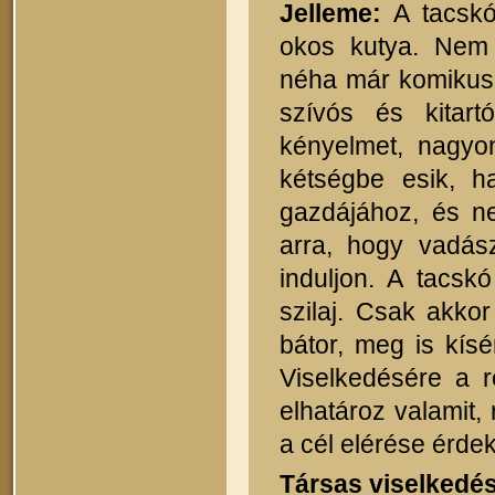
Jelleme:
A tacskó 
okos kutya. Nem 
néha már komikus. 
szívós és kitar
kényelmet, nagyo
kétségbe esik, h
gazdájához, és n
arra, hogy vadás
induljon. A tacs
szilaj. Csak akkor
bátor, meg is kísé
Viselkedésére a r
elhatároz valamit,
a cél elérése érde
Társas viselkedé