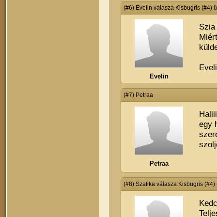
(#6) Evelin válasza Kisbugris (#4) 
Szia
Miér
küld
Evel
Evelin
(#7) Petraa
Hali
egy 
szere
szolj
Petraa
(#8) Szafika válasza Kisbugris (#4)
Kedc
Telj