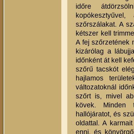
időre átdörzs
kopókesztyűvel, 
szőrszálakat. A s
kétszer kell trimme
A fej szőrzetének 
kizárólag a lábuj
időnként át kell ke
szőrű tacskót elé
hajlamos terüle
változatoknál időnk
szőrt is, mivel 
kövek. Minden t
hallójáratot, és sz
oldattal. A karmait
enni, és könyörgő 