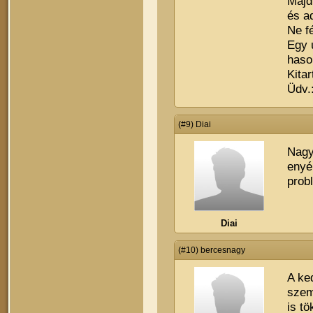
Majd 
és a
Ne f
Egy ú
hason
Kita
Üdv.
(#9) Diai
Nagy
enyé
prob
Diai
(#10) bercesnagy
A ke
szem
is t