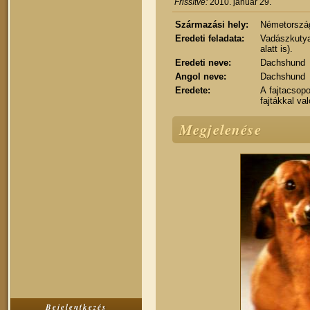
Frissítve:
2010. január 29.
Származási hely:
Németorszá
Eredeti feladata:
Vadászkutya 
alatt is).
Eredeti neve:
Dachshund
Angol neve:
Dachshund
Eredete:
A fajtacsopo
fajtákkal va
Megjelenése
Bejelentkezés