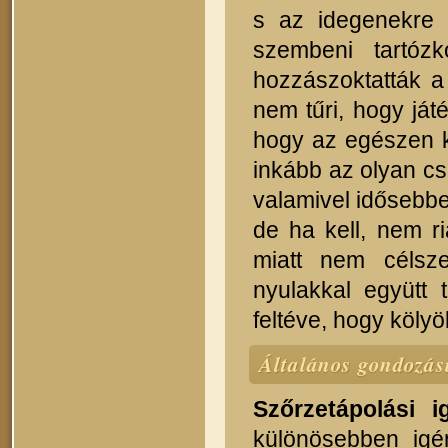
s az idegenekre 
szembeni tartóz
hozzászoktatták a 
nem tűri, hogy ját
hogy az egészen k
inkább az olyan c
valamivel idősebbe
de ha kell, nem r
miatt nem célsze
nyulakkal együtt 
feltéve, hogy köly
Általános gondozás
Szőrzetápolási i
különösebben igé