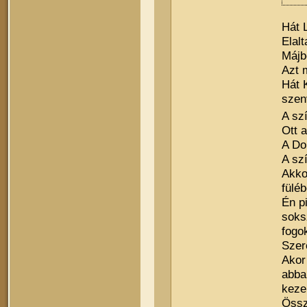
Hát L
Elalt
Májbe
Azt 
Hát 
szenv
A sz
Ott 
A Do
A szí
Akko
fülé
Én p
soks
fogo
Szer
Akor
abba
keze
Össz