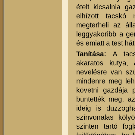
ételt kicsalnia g
elhízott tacskó
megterheli az áll
leggyakoribb a ge
és emiatt a test h
Tanítása:
A tacsk
akaratos kutya, 
nevelésre van sz
mindenre meg lehe
követni gazdája 
büntették meg, az
ideig is duzzogh
színvonalas köly
szinten tartó fog