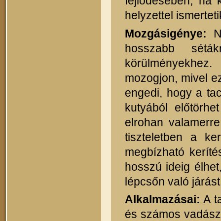
fejlődésében, ha k
helyzettel ismertet
Mozgásigénye:
No
hosszabb séták
körülményekhez.
mozogjon, mivel e
engedi, hogy a ta
kutyából előtörhe
elrohan valamerre
tiszteletben a k
megbízható keríté
hosszú ideig élhet
lépcsőn való járást 
Alkalmazásai:
A t
és számos vadászat