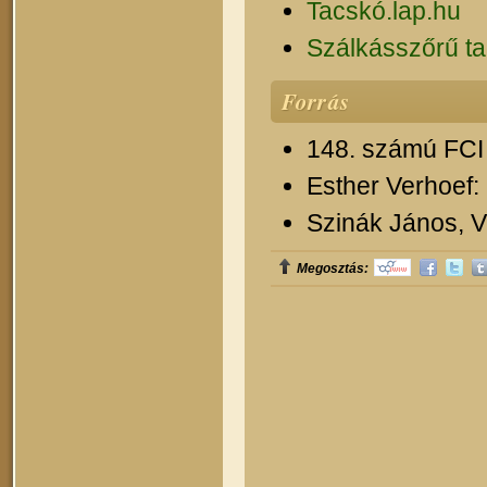
Tacskó.lap.hu
Szálkásszőrű ta
Forrás
148. számú FCI 
Esther Verhoef:
Szinák János, Ve
Megosztás: