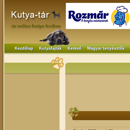
Kezdőlap
Kutyafajták
Kereső
Magyar tenyésztők