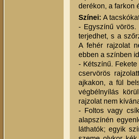
derékon, a farkon
Színei:
A tacskókat
- Egyszínű vörös.
terjedhet, s a sző
A fehér rajzolat 
ebben a színben id
- Kétszínű. Feket
cservörös rajzolat
ajkakon, a fül be
végbélnyílás körü
rajzolat nem kíván
- Foltos vagy csí
alapszínén egyenle
láthatók; egyik s
szeme olykor kék 