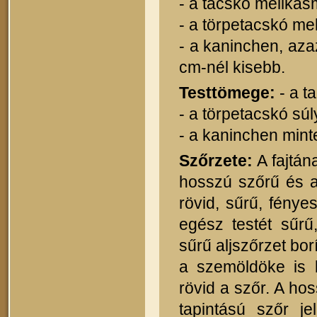
- a tacskó mellkasm
- a törpetacskó me
- a kaninchen, az
cm-nél kisebb.
Testtömege:
- a t
- a törpetacskó súl
- a kaninchen mint
Szőrzete:
A fajtán
hosszú szőrű és a
rövid, sűrű, fénye
egész testét sűrű
sűrű aljszőrzet borí
a szemöldöke is b
rövid a szőr. A ho
tapintású szőr j