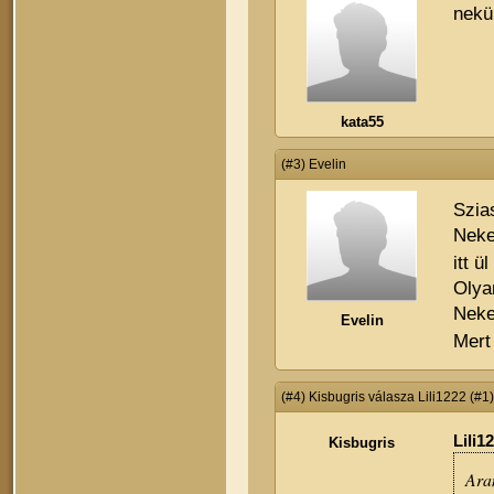
nekü
kata55
(#3) Evelin
Szia
Neke
itt 
Olya
Nek
Evelin
Mert
(#4) Kisbugris válasza Lili1222 (#1
Lili1
Kisbugris
Aran