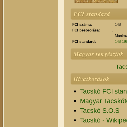
FCI standard
FCI száma:
148
FCI besorolása:
.
Munkavi
FCI standard:
148-199
Magyar tenyésztők
Tacs
Hivatkozások
Tacskó FCI sta
Magyar Tacskót
Tacskó S.O.S
Tacskó - Wikipé