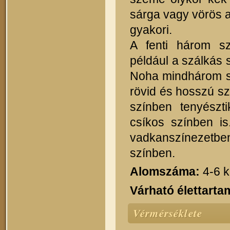
sárga vagy vörös a
gyakori.
A fenti három sz
például a szálkás 
Noha mindhárom sz
rövid és hosszú sz
színben tenyészti
csíkos színben is
vadkanszínezetben
színben.
Alomszáma:
4-6 k
Várható élettarta
Vérmérséklete