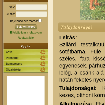
Név:
Jelszó:
Bejelentkezve marad:
Tulajdonságai
Elfelejtettem a jelszavam
Leírás:
Regisztráció
Szilárd testalk
Egyéb
sötétbarna. Füle
GYIK
széles, fara kiss
Partnerek
Bannercsere
egyenesek, párhuz
Oldaltérkép
lelóg, a csánk alá
hátán feketés nyer
Tulajdonságai:
Ke
kezes, otthoni kör
Alkalmazása:
Első