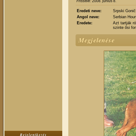
Frissítve:
2008. június 8.
Eredeti neve:
Srpski Gonič
Angol neve:
Serbian Hou
Eredete:
Azt tartják 
szinte ősi fo
Megjelenése
Bejelentkezés