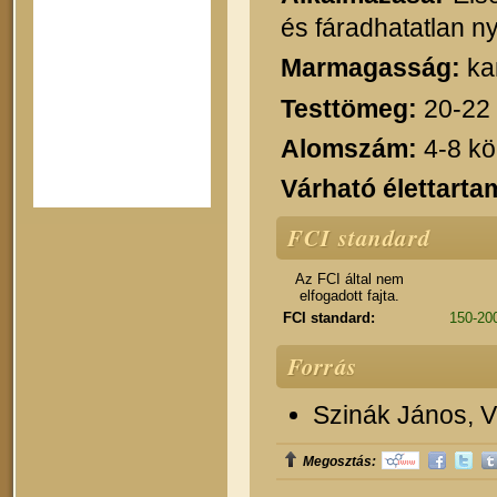
és fáradhatatlan 
Marmagasság:
ka
Testtömeg:
20-22
Alomszám:
4-8 kö
Várható élettarta
FCI standard
Az FCI által nem
elfogadott fajta.
FCI standard:
150-200
Forrás
Szinák János, Ve
Megosztás: