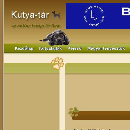
Kezdőlap
Kutyafajták
Kereső
Magyar tenyésztők