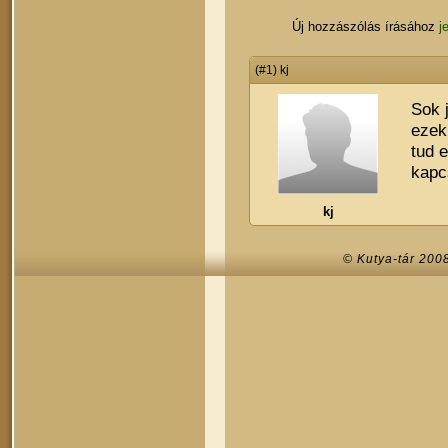
Új hozzászólás írásához
j
(#1) kj
Sok j
ezek
tud 
kapc
kj
© Kutya-tár 200