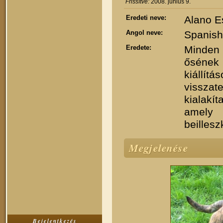
Frissítve:
2008. június 9.
Eredeti neve:
Alano E
Angol neve:
Spanish
Eredete:
Minden
ősének
kiállít
vissza
kialakí
amely 
beilles
Megjelenése
Bejelentkezés