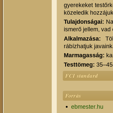
gyerekeket testőr
közeledik hozzájuk
Tulajdonságai:
Nag
ismerő jellem, vad
Alkalmazása:
Tök
rábízhatjuk javaink
Marmagasság:
ka
Testtömeg:
35–45
FCI standard
Forrás
ebmester.hu