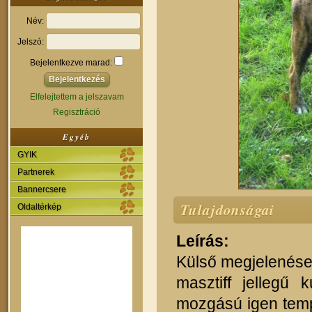
Név:
Jelszó:
Bejelentkezve marad:
Elfelejtettem a jelszavam
Regisztráció
Egyéb
GYIK
Partnerek
Bannercsere
Tulajdonságai
Oldaltérkép
Leírás:
Külső megjelenése,
masztiff jellegű 
mozgású igen temp