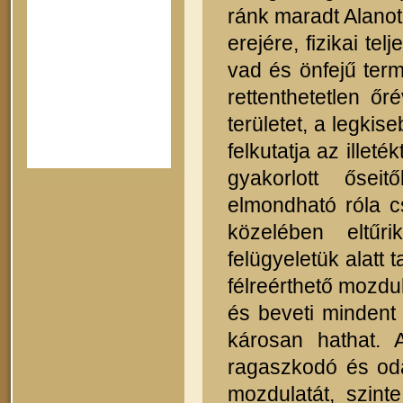
ránk maradt Alanot
erejére, fizikai te
vad és önfejű ter
rettenthetetlen ő
területet, a legkis
felkutatja az illet
gyakorlott őseit
elmondható róla c
közelében eltűr
felügyeletük alatt
félreérthető mozdu
és beveti mindent 
károsan hathat. 
ragaszkodó és odaa
mozdulatát, szint