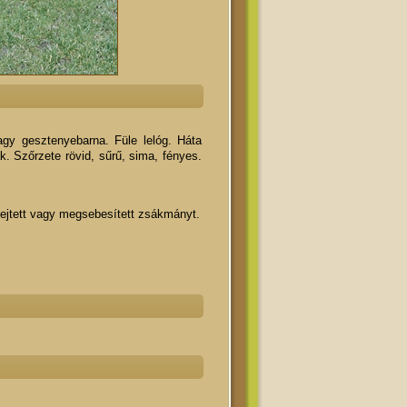
gy gesztenyebarna. Füle lelóg. Háta
. Szőrzete rövid, sűrű, sima, fényes.
elejtett vagy megsebesített zsákmányt.