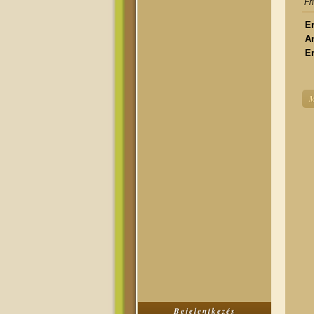
Fr
Er
A
Er
M
Bejelentkezés