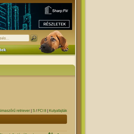
tek
imaszőrű retriever
|
S
/
FCI 8
|
Kutyafajták
+