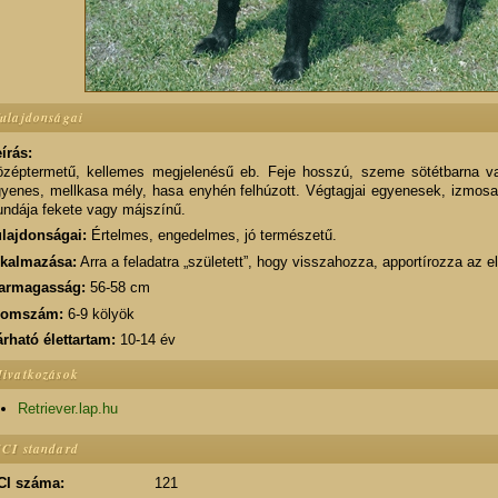
ulajdonságai
írás:
zéptermetű, kellemes megjelenésű eb. Feje hosszú, szeme sötétbarna va
yenes, mellkasa mély, hasa enyhén felhúzott. Végtagjai egyenesek, izmosak
ndája fekete vagy májszínű.
lajdonságai:
Értelmes, engedelmes, jó természetű.
lkalmazása:
Arra a feladatra „született”, hogy visszahozza, apportírozza az 
armagasság:
56-58 cm
lomszám:
6-9 kölyök
rható élettartam:
10-14 év
ivatkozások
Retriever.lap.hu
CI standard
CI száma:
121