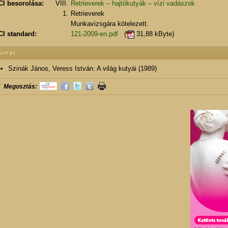
CI besorolása:
VIII.
Retrieverek – hajtókutyák – vízi vadászok
1.
Retrieverek
Munkavizsgára kötelezett.
CI standard:
121-2009-en.pdf
(
31,88 kByte)
orrás
Szinák János, Veress István: A világ kutyái (1989)
Megosztás: