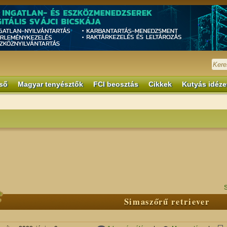
ső
Magyar tenyésztők
FCI beosztás
Cikkek
Kutyás idéze
S
Simaszőrű retriever