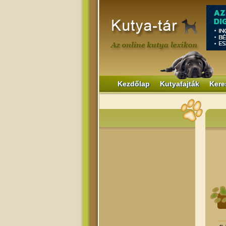
Kezdőlap
Kutyafajták
Kere