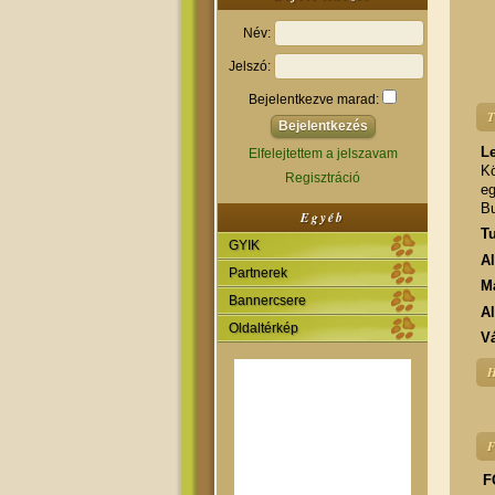
Név:
Jelszó:
Bejelentkezve marad:
T
Le
Elfelejtettem a jelszavam
Kö
Regisztráció
eg
Bu
Egyéb
Tu
GYIK
A
Partnerek
M
Bannercsere
A
Oldaltérkép
Vá
H
F
F