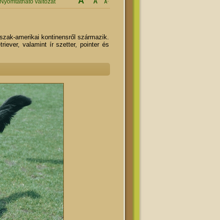
A
Nyomtatható változat
A
-
A
észak-amerikai kontinensről származik.
iever, valamint ír szetter, pointer és