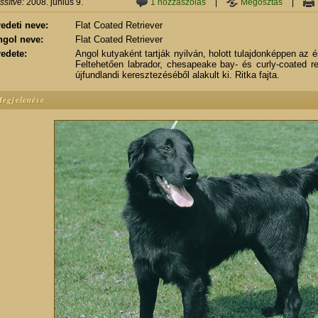
issítve:
2008. június 9.
1 hozzászólás
|
Megosztás
|
edeti neve:
Flat Coated Retriever
ngol neve:
Flat Coated Retriever
edete:
Angol kutyaként tartják nyilván, holott tulajdonképpen az 
Feltehetően labrador, chesapeake bay- és curly-coated retr
újfundlandi keresztezéséből alakult ki. Ritka fajta.
egjelenése