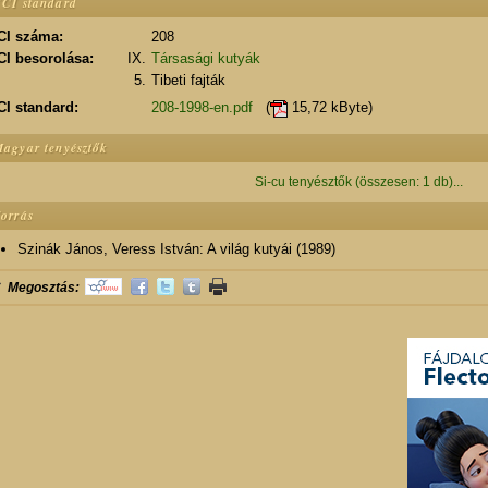
CI standard
CI száma:
208
CI besorolása:
IX.
Társasági kutyák
5.
Tibeti fajták
CI standard:
208-1998-en.pdf
(
15,72 kByte)
agyar tenyésztők
Si-cu tenyésztők (összesen: 1 db)...
orrás
Szinák János, Veress István: A világ kutyái (1989)
Megosztás: