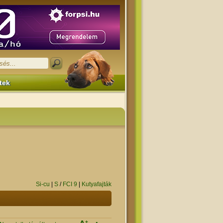
tek
Si-cu
|
S
/
FCI 9
|
Kutyafajták
+