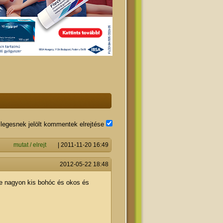
legesnek jelölt kommentek elrejtése
mutat / elrejt
|
2011-11-20 16:49
2012-05-22 18:48
e nagyon kis bohóc és okos és