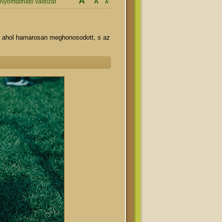
A
Nyomtatható változat
A
-
A
ba, ahol hamarosan meghonosodott, s az