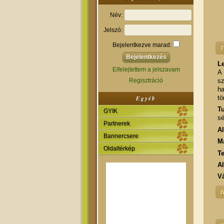
Név:
Jelszó:
Bejelentkezve marad:
T
Le
Elfelejtettem a jelszavam
A 
Regisztráció
sz
ha
tö
Egyéb
Tu
GYIK
sé
Partnerek
A
Bannercsere
M
Oldaltérkép
T
A
Vá
H