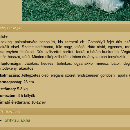
ulajdonságai
írás:
pekingi palotakutyára hasonlító, kis termetű eb. Gömbölyű fejét dús szőr
akállt visel. Szeme sötétbarna, füle nagy, lelógó. Háta rövid, egyenes, m
sa enyhén felhúzott. Dús szőrzettel borított farkát a hátára kunkorítja. Vég
mör, hosszú, sűrű. Minden elképzelhető színben és árnyalatban tenyésztik.
lajdonságai:
Játékos, kedves, bohókás, ugyanakkor merész, bátor, ideg
rtődékeny, akaratos.
lkalmazása:
Jellegzetes öleb, elegáns szőrét rendszeresen gondozni, ápolni k
armagasság:
28 cm
esttömeg:
5-8 kg
lomszám:
3-5 kölyök
rható élettartam:
10-12 év
ivatkozások
Shih-tzu.lap.hu