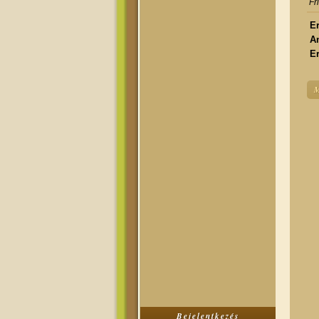
Fr
Er
A
Er
M
Bejelentkezés