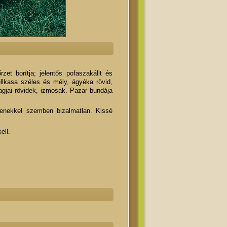
zet borítja; jelentős pofaszakállt és
ellkasa széles és mély, ágyéka rövid,
tagjai rövidek, izmosak. Pazar bundája
enekkel szemben bizalmatlan. Kissé
ell.