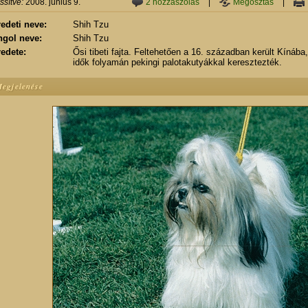
issítve:
2008. június 9.
2 hozzászólás
|
Megosztás
|
edeti neve:
Shih Tzu
ngol neve:
Shih Tzu
edete:
Ősi tibeti fajta. Feltehetően a 16. században került Kíná
idők folyamán pekingi palotakutyákkal keresztezték.
egjelenése