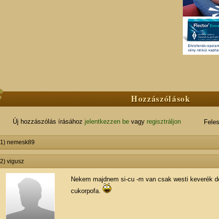
Hozzászólások
Új hozzászólás írásához
jelentkezzen be
vagy
regisztráljon
Feles
#1) nemesk89
2) vigusz
Nekem majdnem si-cu -m van csak westi keverék d
cukorpofa.