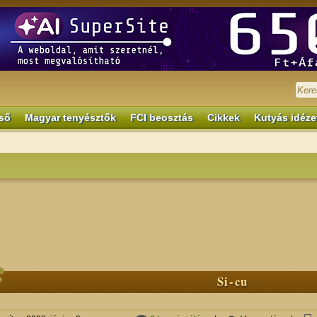
ső
Magyar tenyésztők
FCI beosztás
Cikkek
Kutyás idéze
Si-cu