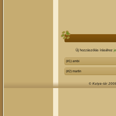
Új hozzászólás írásához
j
(#1) ambi
(#2) martin
© Kutya-tár 200