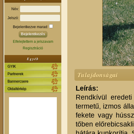
Név:
Jelszó:
Bejelentkezve marad:
Elfelejtettem a jelszavam
Regisztráció
Egyéb
GYIK
Tulajdonságai
Partnerek
Bannercsere
Leírás:
Oldaltérkép
Rendkívül eredet
termetű, izmos áll
fekete vagy hússz
tőben előrebicsakl
hátára kunkorítja. 