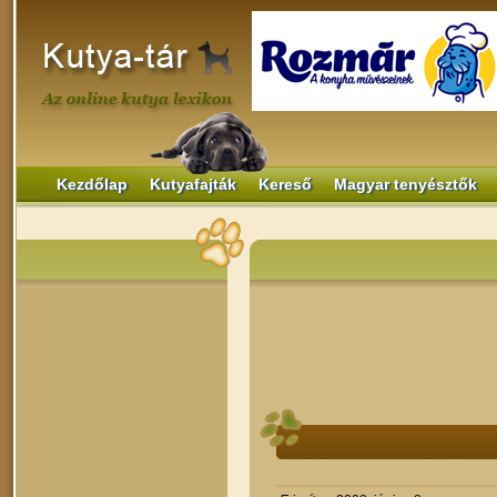
Kezdőlap
Kutyafajták
Kereső
Magyar tenyésztők