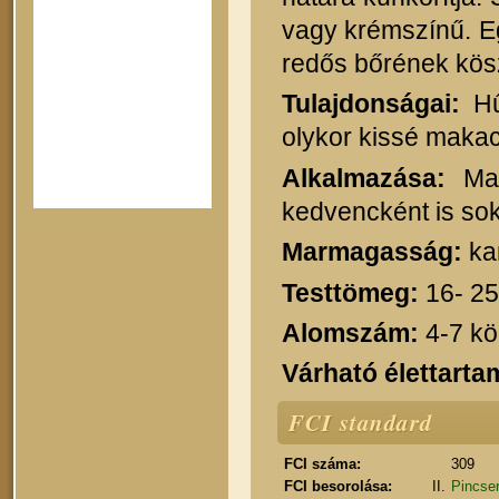
vagy krémszínű. Eg
redős bőrének köszö
Tulajdonságai:
Hű
olykor kissé makac
Alkalmazása:
Man
kedvencként is sok
Marmagasság:
ka
Testtömeg:
16- 25
Alomszám:
4-7 kö
Várható élettarta
FCI standard
FCI száma:
309
FCI besorolása:
II.
Pincser