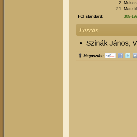
2.
Moloss
2.1.
Masztif
FCI standard:
309-199
Forrás
Szinák János, Ve
Megosztás: