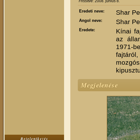
Frissítve:
2008. június 8.
Eredeti neve:
Shar Pe
Angol neve:
Shar Pe
Eredete:
Kínai f
az álla
1971-b
fajtáró
mozgós
kipusztu
Megjelenése
Bejelentkezés