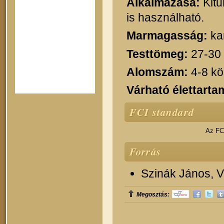
Alkalmazása:
Kitű
is használható.
Marmagasság:
ka
Testtömeg:
27-30
Alomszám:
4-8 kö
Várható élettarta
FCI standard
Az FCI
Forrás
Szinák János, Ve
Megosztás: