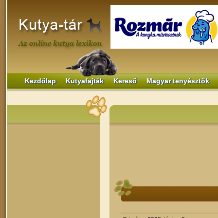
Kezdőlap
Kutyafajták
Kereső
Magyar tenyésztők