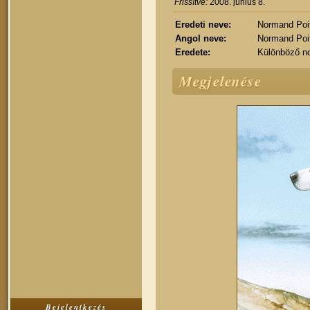
Frissítve:
2008. június 8.
Eredeti neve:
Normand Poi
Angol neve:
Normand Poi
Eredete:
Különböző no
Megjelenése
Bejelentkezés