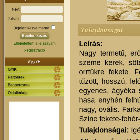
Név:
Jelszó:
Tulajdonságai
Bejelentkezve marad:
Leírás:
Elfelejtettem a jelszavam
Regisztráció
Nagy termetű, erő
szeme kerek, söté
Egyéb
GYIK
orrtükre fekete. 
Partnerek
tűzött, hosszú, l
Bannercsere
egyenes, ágyéka s
Oldaltérkép
hasa enyhén felhú
nagy, ovális. Fark
Színe fekete-fehér-
Tulajdonságai:
Igé