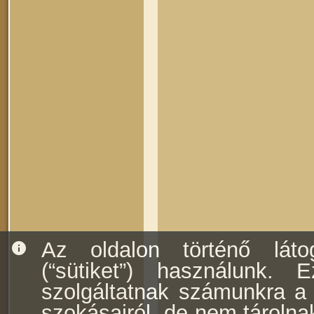
Az oldalon történő láto
info
(“sütiket”) használunk. E
szolgáltatnak számunkra a f
szokásairól, de nem tárolna