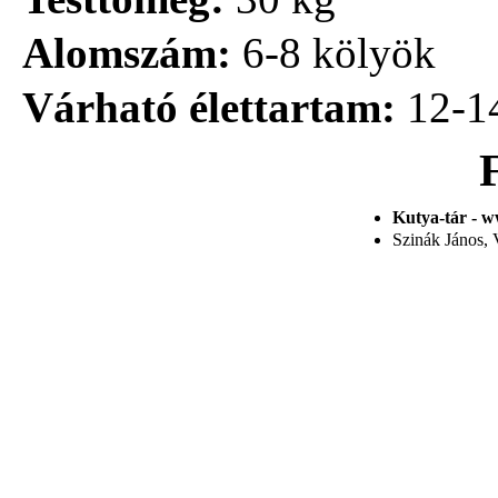
Alomszám:
6-8 kölyök
Várható élettartam:
12-1
Kutya-tár - w
Szinák János, V