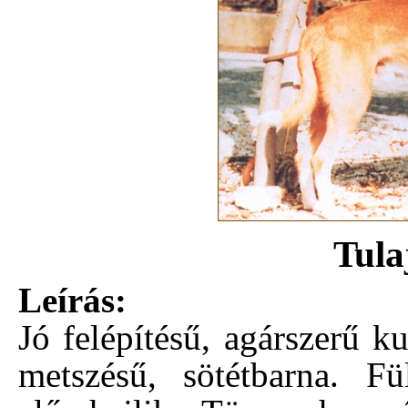
Tula
Leírás:
Jó felépítésű, agárszerű k
metszésű, sötétbarna. Fü