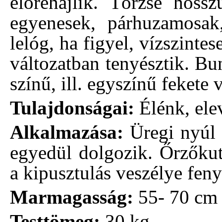
előrehajlik. Törzse hossz
egyenesek, párhuzamosak,
lelóg, ha figyel, vízszintes
változatban tenyésztik. Bu
színű, ill. egyszínű fekete 
Tulajdonságai:
Élénk, elev
Alkalmazása:
Üregi nyúl 
egyedül dolgozik. Őrzőkut
a kipusztulás veszélye feny
Marmagasság:
55- 70 cm
Testtömeg:
30 kg