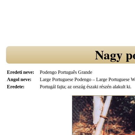
Nagy p
Eredeti neve:
Podengo Português Grande
Angol neve:
Large Portuguese Podengo – Large Portuguese 
Eredete:
Portugál fajta; az ország északi részén alakult ki.