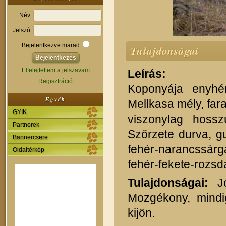
Név:
Jelszó:
Bejelentkezve marad:
Tulajdonságai
Elfelejtettem a jelszavam
Leírás:
Regisztráció
Koponyája enyhé
Egyéb
Mellkasa mély, far
GYIK
viszonylag hosszú
Partnerek
Szőrzete durva, g
Bannercsere
fehér-narancssárga
Oldaltérkép
fehér-fekete-rozsd
Tulajdonságai:
Jó
Mozgékony, mindi
kijön.