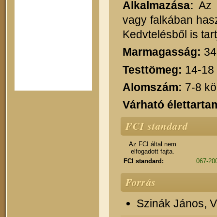
Alkalmazása:
Az e
vagy falkában hasz
Kedvtelésből is tart
Marmagasság:
34
Testtömeg:
14-18
Alomszám:
7-8 kö
Várható élettarta
FCI standard
Az FCI által nem
elfogadott fajta.
FCI standard:
067-200
Forrás
Szinák János, Ve