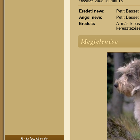
Frissítve:
2008. február 16.
Eredeti neve:
Petit Basset
Angol neve:
Petit Basset
Eredete:
A már kipusz
keresztezésé
Megjelenése
Bejelentkezés