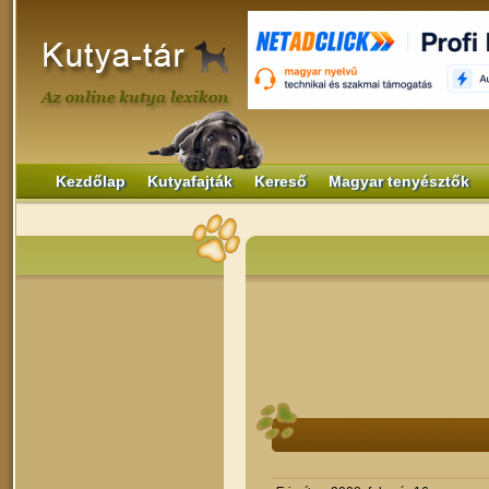
Kezdőlap
Kutyafajták
Kereső
Magyar tenyésztők