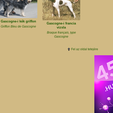
Gascogne-i kék griffon
Gascogne-i francia
Griffon Bleu de Gascogne
vizsla
Braque français, type
Gascogne
Fel az oldal tetejére