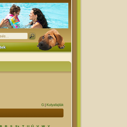
tek
G
|
Kutyafajták
P
R
S
Sz
T
U, Ú
V
W
Y