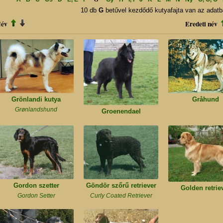
10 db
G
betűvel kezdődő kutyafajta van az adatb
év
Eredeti név
Grönlandi kutya
Gråhund
Grønlandshund
Groenendael
Gordon szetter
Göndör szőrű retriever
Golden retrie
Gordon Setter
Curly Coated Retriever