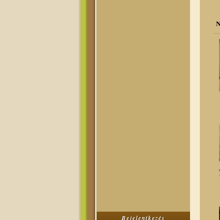
N
Bejelentkezés