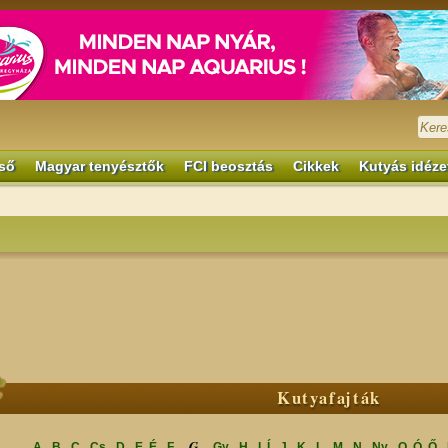
ső
Magyar tenyésztők
FCI beosztás
Cikkek
Kutyás idéze
Kutyafajták
G
A
B
C
Cs
D
E, É
F
Gy
H
I, Í
J
K
L
M
N
Ny
O, Ó, Ő