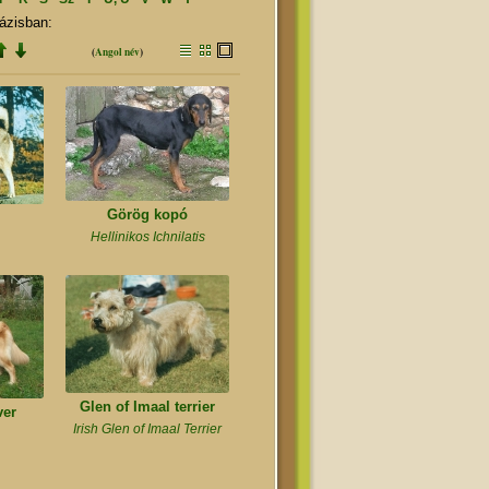
ázisban:
(
Angol név
)
Görög kopó
Hellinikos Ichnilatis
Glen of Imaal terrier
ver
Irish Glen of Imaal Terrier