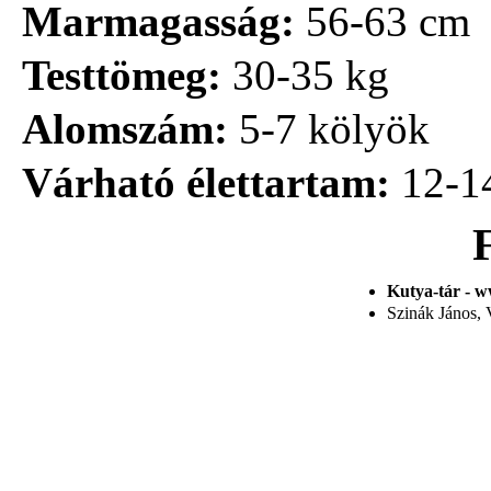
Marmagasság:
56-63 cm
Testtömeg:
30-35 kg
Alomszám:
5-7 kölyök
Várható élettartam:
12-1
Kutya-tár - w
Szinák János, V