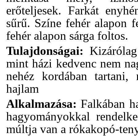
erőteljesek. Farkát enyhén
sűrű. Színe fehér alapon f
fehér alapon sárga foltos.
Tulajdonságai:
Kizárólag 
mint házi kedvenc nem nag
nehéz kordában tartani, 
hajlam
Alkalmazása:
Falkában haj
hagyományokkal rendelkez
múltja van a rókakopó-teny