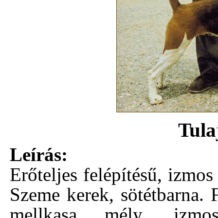
Tula
Leírás:
Erőteljes felépítésű, izmos 
Szeme kerek, sötétbarna. F
mellkasa mély, izmos