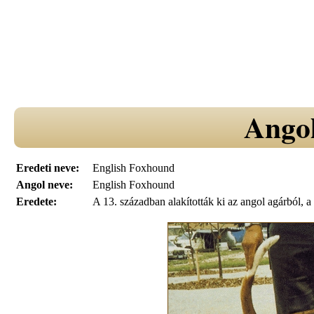
Ango
Eredeti neve:
English Foxhound
Angol neve:
English Foxhound
Eredete:
A 13. században alakították ki az angol agárból, a 