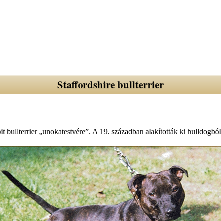
Staffordshire bullterrier
pit bullterrier „unokatestvére”. A 19. században alakították ki bulldogból