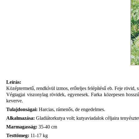
Leírás:
Középtermetű, rendkívül izmos, erőteljes felépítésű eb. Feje rövid, sz
Végtagjai viszonylag rövidek, egyenesek. Farka közepesen hosszú, 
keverve.
Tulajdonságai:
Harcias, rámenős, de engedelmes.
Alkalmazása:
Gladiátorkutya volt; kutyaviadalok céljaira tenyészt
Marmagasság:
35-40 cm
Testtömeg:
11-17 kg