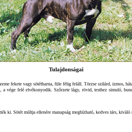
Tulajdonságai
eme fekete vagy sötétbarna, füle félig feláll. Törzse szilárd, izmos, hát
a vége felé elvékonyodik. Szőrzete lágy, rövid, testhez simuló, bundáj
ették ki. Sötét múltja ellenére manapság megbízható, kedves társ, kivál