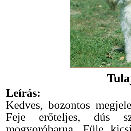
Tula
Leírás:
Kedves, bozontos megjele
Feje erőteljes, dús s
mogyoróbarna. Füle kicsi