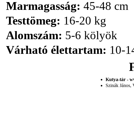
Marmagasság:
45-48 cm
Testtömeg:
16-20 kg
Alomszám:
5-6 kölyök
Várható élettartam:
10-1
Kutya-tár - w
Szinák János, V