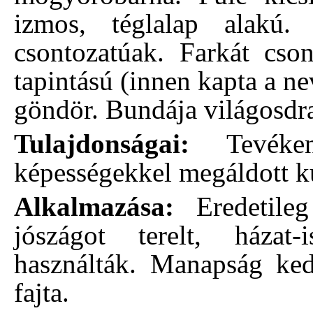
izmos, téglalap alakú. 
csontozatúak. Farkát cson
tapintású (innen kapta a ne
göndör. Bundája világosdr
Tulajdonságai:
Tevéken
képességekkel megáldott k
Alkalmazása:
Eredetileg
jószágot terelt, házat-i
használták. Manapság ked
fajta.