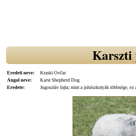
Karszti
Eredeti neve:
Kraski Ovčar
Angol neve:
Karst Shepherd Dog
Eredete:
Jugoszláv fajta; mint a juhászkutyák többsége, ez 