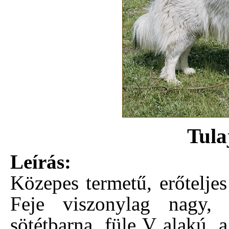
Tula
Leírás:
Közepes termetű, erőteljes
Feje viszonylag nagy,
sötétbarna, füle V alakú, a