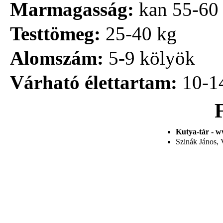
Marmagasság:
kan 55-60 
Testtömeg:
25-40 kg
Alomszám:
5-9 kölyök
Várható élettartam:
10-1
Kutya-tár - w
Szinák János, V