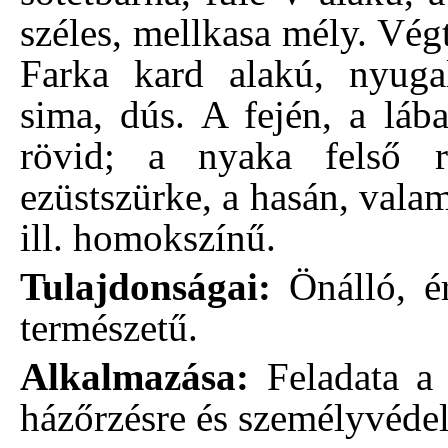
széles, mellkasa mély. Vé
Farka kard alakú, nyugal
sima, dús. A fején, a láb
rövid; a nyaka felső r
ezüstszürke, a hasán, vala
ill. homokszínű.
Tulajdonságai:
Önálló, ér
természetű.
Alkalmazása:
Feladata a 
házőrzésre és személyvédel