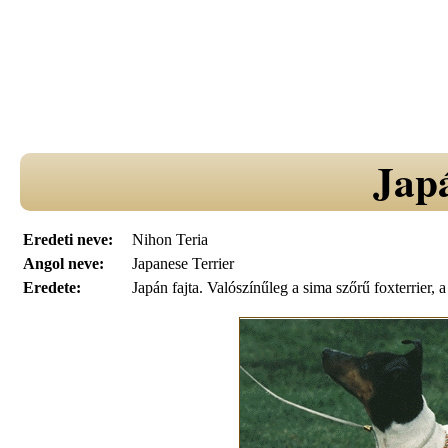
Japá
Eredeti neve:
Nihon Teria
Angol neve:
Japanese Terrier
Eredete:
Japán fajta. Valószínűleg a sima szőrű foxterrier, a