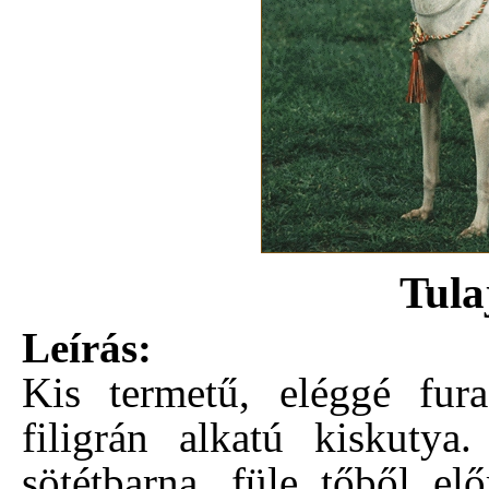
Tula
Leírás:
Kis termetű, eléggé fur
filigrán alkatú kiskutya
sötétbarna, füle tőből elő