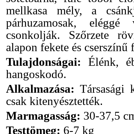
mellkasa mély, a csánkj
párhuzamosak, eléggé 
csonkolják. Szőrzete röv
alapon fekete és cserszínű f
Tulajdonságai:
Élénk, ébe
hangoskodó.
Alkalmazása:
Társasági k
csak kitenyésztették.
Marmagasság:
30-37,5 c
Testtömeg:
6-7 kg