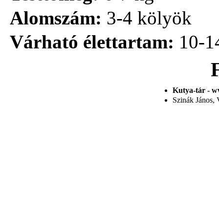
Alomszám:
3-4 kölyök
Várható élettartam:
10-1
Kutya-tár - w
Szinák János, V