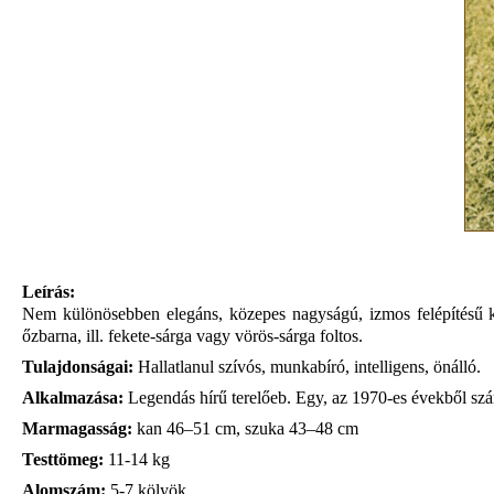
Leírás:
Nem különösebben elegáns, közepes nagyságú, izmos felépítésű kut
őzbarna, ill. fekete-sárga vagy vörös-sárga foltos.
Tulajdonságai:
Hallatlanul szívós, munkabíró, intelligens, önálló.
Alkalmazása:
Legendás hírű terelőeb. Egy, az 1970-es évekből szár
Marmagasság:
kan 46–51 cm, szuka 43–48 cm
Testtömeg:
11-14 kg
Alomszám:
5-7 kölyök