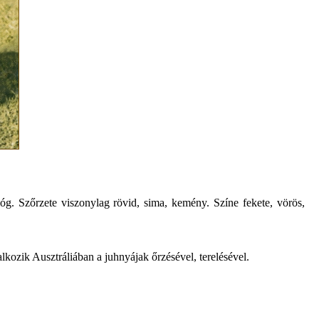
óg. Szőrzete viszonylag rövid, sima, kemény. Színe fekete, vörös,
kozik Ausztráliában a juhnyájak őrzésével, terelésével.