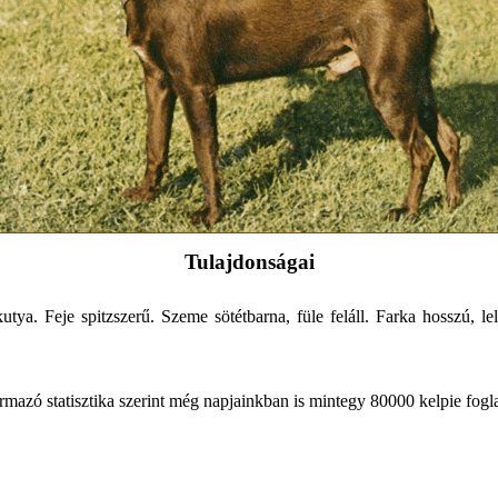
Tulajdonságai
ya. Feje spitzszerű. Szeme sötétbarna, füle feláll. Farka hosszú, lel
mazó statisztika szerint még napjainkban is mintegy 80000 kelpie foglal