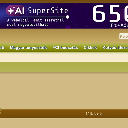
ső
Magyar tenyésztők
FCI beosztás
Cikkek
Kutyás idéze
Cikkek