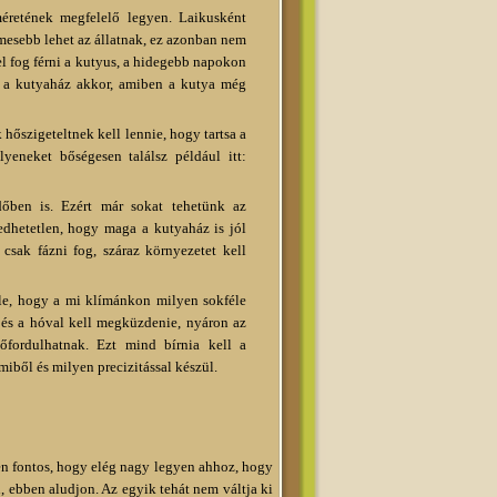
méretének megfelelő legyen. Laikusként
esebb lehet az állatnak, ez azonban nem
el fog férni a kutyus, a hidegebb napokon
 ha a kutyaház akkor, amiben a kutya még
hőszigeteltnek kell lennie, hogy tartsa a
yeneket bőségesen találsz például itt:
őben is. Ezért már sokat tehetünk az
gedhetetlen, hogy maga a kutyaház is jól
csak fázni fog, száraz környezetet kell
bele, hogy a mi klímánkon milyen sokféle
l és a hóval kell megküzdenie, nyáron az
lőfordulhatnak. Ezt mind bírnia kell a
ből és milyen precizitással készül.
en fontos, hogy elég nagy legyen ahhoz, hogy
, ebben aludjon. Az egyik tehát nem váltja ki