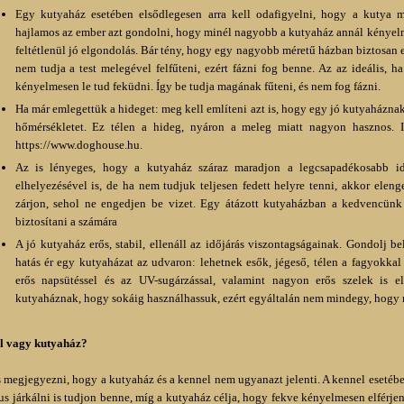
Egy kutyaház esetében elsődlegesen arra kell odafigyelni, hogy a kutya 
hajlamos az ember azt gondolni, hogy minél nagyobb a kutyaház annál kényelm
feltétlenül jó elgondolás. Bár tény, hogy egy nagyobb méretű házban biztosan 
nem tudja a test melegével felfűteni, ezért fázni fog benne. Az az ideális,
kényelmesen le tud feküdni. Így be tudja magának fűteni, és nem fog fázni.
Ha már emlegettük a hideget: meg kell említeni azt is, hogy egy jó kutyaháznak 
hőmérsékletet. Ez télen a hideg, nyáron a meleg miatt nagyon hasznos. Il
https://www.doghouse.hu
.
Az is lényeges, hogy a kutyaház száraz maradjon a legcsapadékosabb id
elhelyezésével is, de ha nem tudjuk teljesen fedett helyre tenni, akkor elen
zárjon, sehol ne engedjen be vizet. Egy átázott kutyaházban a kedvencünk 
biztosítani a számára
A jó kutyaház erős, stabil, ellenáll az időjárás viszontagságainak. Gondolj 
hatás ér egy kutyaházat az udvaron: lehetnek esők, jégeső, télen a fagyokka
erős napsütéssel és az UV-sugárzással, valamint nagyon erős szelek is e
kutyaháznak, hogy sokáig használhassuk, ezért egyáltalán nem mindegy, hogy mi
l vagy kutyaház?
 megjegyezni, hogy a kutyaház és a kennel nem ugyanazt jelenti. A kennel esetéb
us járkálni is tudjon benne, míg a kutyaház célja, hogy fekve kényelmesen elférjen