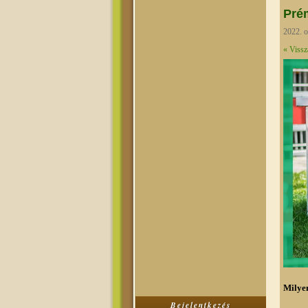
Pré
2022. o
« Vissz
Milye
Bejelentkezés