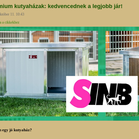
mium kutyaházak: kedvencednek a legjobb jár!
któber 11. 10:43
a a cikkekhez
n egy jó kutyaház?