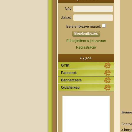
Név:
Jelszó:
Bejelentkezve marad:
Elfelejtettem a jelszavam
Regisztráció
Egyéb
GYIK
Partnerek
Bannercsere
Oldaltérkép
Kenne
Fontos
a kuty